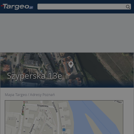
Szyperska 13e
Mapa Targeo
Adresy Poznań