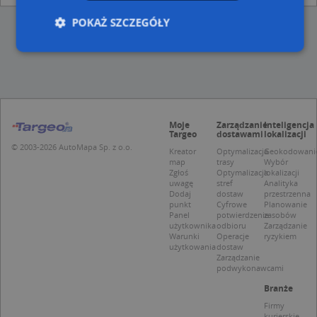
POKAŻ SZCZEGÓŁY
Niezbędne
Wydajność
Targetowanie
Funkcjonalność
Niesklasyfikowane
Moje
Zarządzanie
Inteligencja
Niezbędne pliki cookie umożliwiają korzystanie z
Targeo
dostawami
lokalizacji
podstawowych funkcji strony internetowej, takich
© 2003-2026 AutoMapa Sp. z o.o.
jak logowanie użytkownika i zarządzanie kontem.
Kreator
Optymalizacja
Geokodowani
Bez niezbędnych plików cookie nie można
map
trasy
Wybór
prawidłowo korzystać ze strony internetowej.
Zgłoś
Optymalizacja
lokalizacji
uwagę
stref
Analityka
Provider
/
Okres
Dodaj
dostaw
przestrzenna
Nazwa
Opi
punkt
Cyfrowe
Planowanie
Domena
przechowywania
Panel
potwierdzenie
zasobów
APPSESSID
.targeo.pl
Sesja
użytkownika
odbioru
Zarządzanie
Warunki
Operacje
ryzykiem
CookieScriptConsent
1 rok 1 miesiąc
Ten
CookieScript
użytkowania
dostaw
jes
.targeo.pl
Zarządzanie
prz
podwykonawcami
Coo
Scr
Branże
zap
pre
Firmy
dot
kurierskie