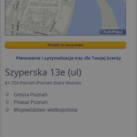
Przejdź na dużą mapę
Wstaw tę mapkę na swoją stronę
Przejdź na dużą mapę
Kreatorze map Targeo
Planowanie i optymalizacja tras dla Twojej branży
Szyperska 13e (ul)
61-754
Poznań
(Poznań-Stare Miasto)
Gmina Poznań
Powiat Poznań
Województwo wielkopolskie