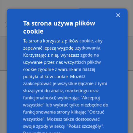
×
Ta strona używa plików
cookie
Ta strona korzysta z plików cookie, aby
zapewnić lepszą wygodę użytkowania.
Korzystając z niej, wyrażasz zgodę na
używanie przez nas wszystkich plików
cookie zgodnie z warunkami naszej
polityki plików cookie. Możesz
Punkty blisko Szyperska 13e
zaakceptować je wszystkie (łącznie z tymi
Drukserwis, Szyperska 13e, 61-754 Poznań
służącymi do analiz, marketingu oraz
funkcjonalności) wybierając "Akceptuj
Ulice w pobliżu
wszystkie" lub wybrać tylko niezbędne do
Poznań, Szyperska, Ulica (61-754)
funkcjonowania strony klikając "Odrzuć
Poznań, Piaskowa, Ulica (61-740)
wszystkie". Możesz także dostosować
Poznań, Estkowskiego Ewarysta, Ulica (61-755)
swoje zgody w sekcji "Pokaż szczegóły".
Najbliższe obszary kodów pocztowych