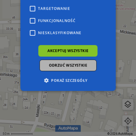
TARGETOWANIE
FUNKCJONALNOŚĆ
NIESKLASYFIKOWANE
AKCEPTUJ WSZYSTKIE
ODRZUĆ WSZYSTKIE
POKAŻ SZCZEGÓŁY
Niezbędne
Wydajność
Targetowanie
Funkcjonalność
Niesklasyfikowane
Niezbędne pliki cookie umożliwiają korzystanie z
podstawowych funkcji strony internetowej,
takich jak logowanie użytkownika i zarządzanie
50 m
© 2026 AutoMapa