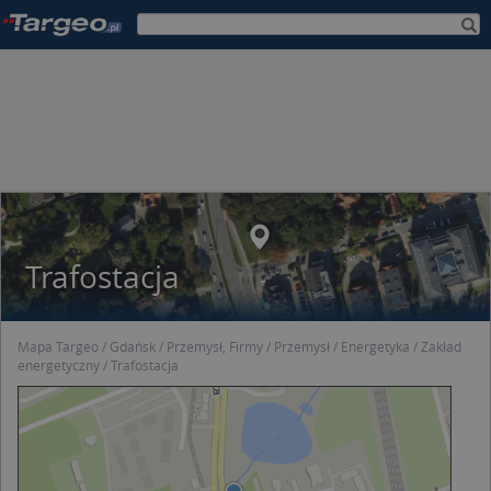
Trafostacja
Mapa Targeo
Gdańsk
Przemysł, Firmy
Przemysł
Energetyka
Zakład
energetyczny
Trafostacja