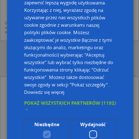
dodania ich do bazy Targeo oraz publikacji w wyszukiwarce firm i na
zapewnić lepszą wygodę użytkowania.
mapach (art. 6 ust. 1 lit. f RODO)
Korzystając z niej, wyrażasz zgodę na
udostępniania danych o firmach partnerom biznesowym operatora (art.
6 ust. 1 lit. f RODO)
używanie przez nas wszystkich plików
Dane pochodzą z publicznych baz CEIDG, GUS, REGON, z firmowych stron www
cookie zgodnie z warunkami naszej
oraz od podmiotów zewnętrznych.
polityki plików cookie. Możesz
Więcej informacji dot. RODO:
http://regulamin.automapa.pl/odo_przetwarzanie/
zaakceptować je wszystkie (łącznie z tymi
służącymi do analiz, marketingu oraz
funkcjonalności) wybierając "Akceptuj
wszystkie" lub wybrać tylko niezbędne do
funkcjonowania strony klikając "Odrzuć
wszystkie". Możesz także dostosować
swoje zgody w sekcji "Pokaż szczegóły".
Trafostacja - inne Przemysł, Firmy w pobliżu
Dowiedz się więcej
Fregata, al. Grunwaldzka 497, 80-309 Gdańsk
Luna A Tęcza D Zagórska, al. Grunwaldzka 553, 80-339
POKAŻ WSZYSTKICH PARTNERÓW
(1192)
Gdańsk
→
Adresy w pobliżu
Niezbędne
Wydajność
Gdańsk, Grunwaldzka 527, Aleja (80-320)
(→ 41 m)
Gdańsk, Piastowska 1, Ulica (80-332)
(→ 62 m)