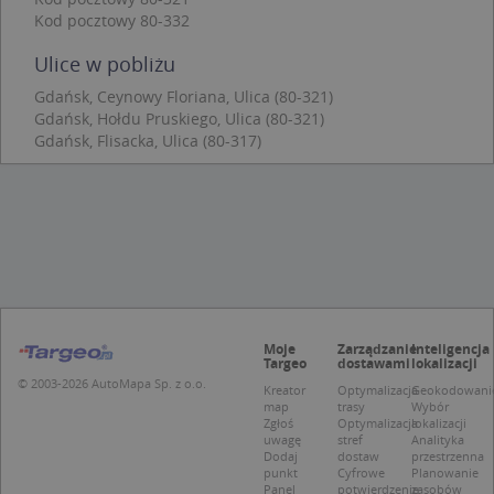
Kod pocztowy 80-332
Niezbędne pliki cookie umożliwiają korzystanie z
podstawowych funkcji strony internetowej, takich
Ulice w pobliżu
jak logowanie użytkownika i zarządzanie kontem.
Bez niezbędnych plików cookie nie można
Gdańsk, Ceynowy Floriana, Ulica (80-321)
prawidłowo korzystać ze strony internetowej.
Gdańsk, Hołdu Pruskiego, Ulica (80-321)
Provider
/
Okres
Gdańsk, Flisacka, Ulica (80-317)
Nazwa
Opi
Domena
przechowywania
APPSESSID
.targeo.pl
Sesja
CookieScriptConsent
1 rok 1 miesiąc
Ten
CookieScript
jes
.targeo.pl
prz
Coo
Scr
zap
pre
dot
zg
Moje
Zarządzanie
Inteligencja
uży
Targeo
dostawami
lokalizacji
pli
© 2003-2026 AutoMapa Sp. z o.o.
to 
Kreator
Optymalizacja
Geokodowani
aby
map
trasy
Wybór
coo
Zgłoś
Optymalizacja
lokalizacji
Scr
uwagę
stref
Analityka
dzi
Dodaj
dostaw
przestrzenna
pop
punkt
Cyfrowe
Planowanie
Panel
potwierdzenie
zasobów