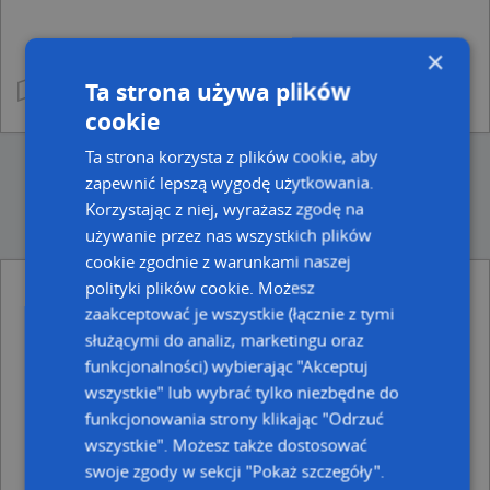
×
Ta strona używa plików
cookie
Ta strona korzysta z plików cookie, aby
zapewnić lepszą wygodę użytkowania.
Korzystając z niej, wyrażasz zgodę na
używanie przez nas wszystkich plików
cookie zgodnie z warunkami naszej
polityki plików cookie. Możesz
Ulice w pobliżu
zaakceptować je wszystkie (łącznie z tymi
służącymi do analiz, marketingu oraz
Rydułtowy, Urocza, Ulica (44-280)
funkcjonalności) wybierając "Akceptuj
Rydułtowy, Reja Mikołaja, Ulica (44-280)
Rydułtowy, Studzienna, Ulica (44-280)
wszystkie" lub wybrać tylko niezbędne do
funkcjonowania strony klikając "Odrzuć
Najbliższe obszary kodów pocztowych
wszystkie". Możesz także dostosować
Kod pocztowy 44-280
swoje zgody w sekcji "Pokaż szczegóły".
Kod pocztowy 44-370