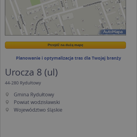
Przejdź na dużą mapę
Wstaw tę mapkę na swoją stronę
Przejdź na dużą mapę
Kreatorze map Targeo
Planowanie i optymalizacja tras dla Twojej branży
Urocza 8 (ul)
44-280
Rydułtowy
Gmina Rydułtowy
Powiat wodzisławski
Województwo śląskie