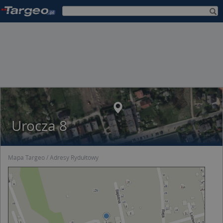
Urocza 8
Mapa Targeo
Adresy Rydułtowy