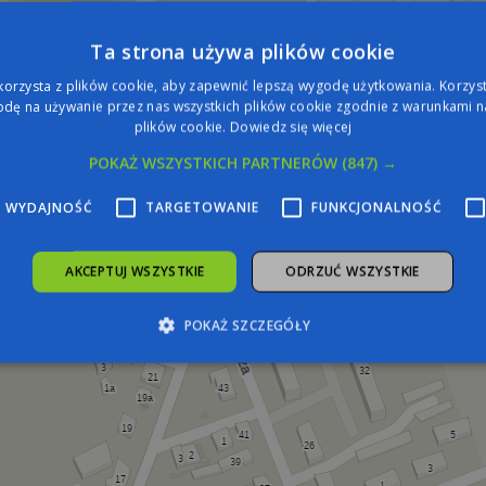
Hotel
Ta strona używa plików cookie
korzysta z plików cookie, aby zapewnić lepszą wygodę użytkowania. Korzysta
dę na używanie przez nas wszystkich plików cookie zgodnie z warunkami na
plików cookie.
Dowiedz się więcej
POKAŻ WSZYSTKICH PARTNERÓW
(847) →
WYDAJNOŚĆ
TARGETOWANIE
FUNKCJONALNOŚĆ
AKCEPTUJ WSZYSTKIE
ODRZUĆ WSZYSTKIE
POKAŻ SZCZEGÓŁY
zbędne
Wydajność
Targetowanie
Funkcjonalność
Niesklasyfiko
żliwiają korzystanie z podstawowych funkcji strony internetowej, takich jak logowa
iezbędnych plików cookie nie można prawidłowo korzystać ze strony internetowej.