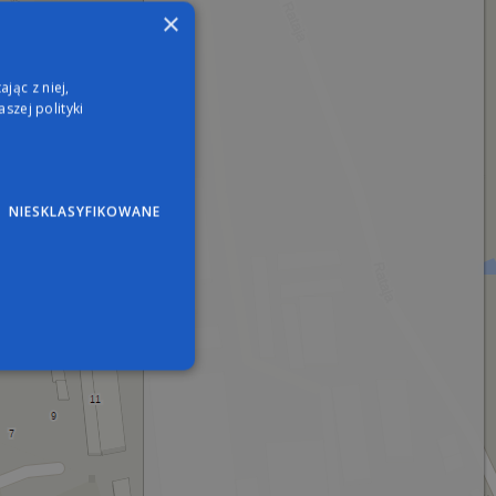
×
jąc z niej,
szej polityki
NIESKLASYFIKOWANE
wane
nie użytkownika i