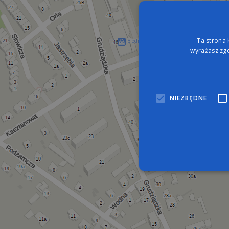
Ta strona 
Biedronka
wyrażasz zgo
NIEZBĘDNE
Nie
Niezbędne pliki cookie umo
zarządzanie kontem. Bez n