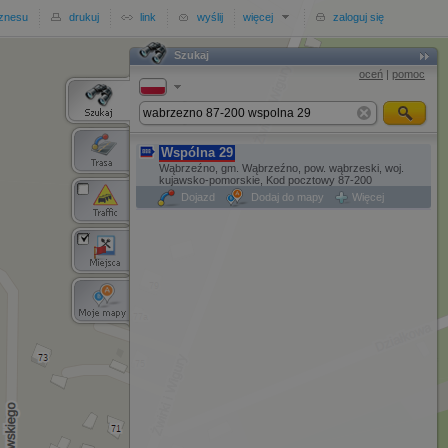
iznesu
drukuj
link
wyślij
więcej
zaloguj się
Szukaj
Szukaj
oceń
|
pomoc
Wspólna 29
Wąbrzeźno, gm. Wąbrzeźno, pow. wąbrzeski, woj.
kujawsko-pomorskie, Kod pocztowy 87-200
Dojazd
Dodaj do mapy
Więcej