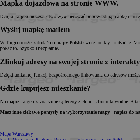
Mapka dojazdowa na stronie WWW.
_pk_id.1.c431
www.t
anj
Xandr 
.adnx
Dzięki Targeo możesz łatwo wygenerować odpowiednią mapkę i umieści
__gads
Googl
.targe
Wyślij mapkę mailem
_pk_ses.1.c431
www.t
OABLOCK
Pres
Srl
W Targeo możesz dodać do
mapy Polski
swoje punkty i opisać je. M
news.
pokaż to. Szybko i bezpłatnie.
_OACAP[2492]
news.
Zlinkuj adresy na swojej stronie z interak
IDE
Googl
.doubl
Dzięki unikalnej funkcji bezpośredniego linkowania do adresów może
Gdzie kupujesz mieszkanie?
CMPS
Casal
.casa
APC
.doubl
Na mapie Targeo zaznaczone są tereny zielone i zbiorniki wodne. A ta
OACAP
Reviv
Masz inne ciekawe pomysły na wykorzystanie mapy - napisz do na
and S
news.
Gdynp
Gemi
.hit.g
Mapa Warszawy
Korki Warszawa, Kraków, Poznań... - informacje z całej Polski