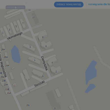
zobacz nową wersję
rozwiązania dla b