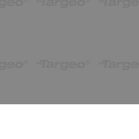
obiekty od 1 do 1 (z 1)
Ostatnio znalezione
wyczyść
ukryj
Wspólna 29