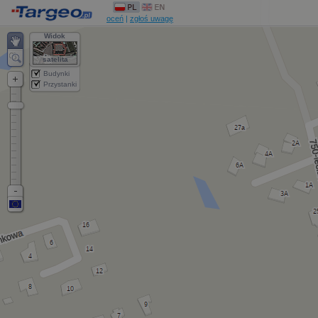
oceń
|
zgłoś uwagę
Widok
satelita
Budynki
Przystanki