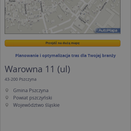
Przejdź na dużą mapę
Wstaw tę mapkę na swoją stronę
Przejdź na dużą mapę
Kreatorze map Targeo
Planowanie i optymalizacja tras dla Twojej branży
Warowna 11 (ul)
43-200
Pszczyna
Gmina Pszczyna
Powiat pszczyński
Województwo śląskie