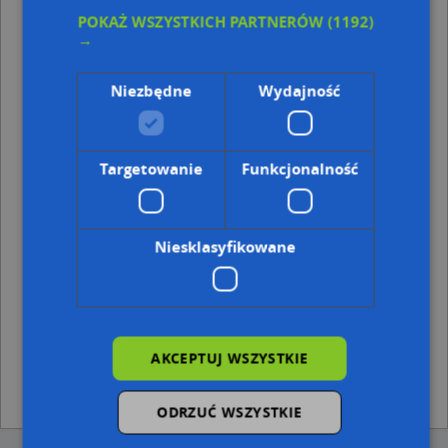
Punkty w pobliżu
POKAŻ WSZYSTKICH PARTNERÓW
(1192)
→
Marlena Wyrwa - Działalność Gospodarcza, ul. M.
Kopernika 3, 43-200 Pszczyna
Handel Obwoźny, ul. M. Kopernika 3, 43-200 Pszczyna
Niezbędne
Wydajność
ABC, Warowna 9, 43-200 Pszczyna
Park Zamkowy, Tkacka, 43-200 Pszczyna
Adresy w pobliżu
Targetowanie
Funkcjonalność
Pszczyna, Warowna 9, Ulica (43-200)
(→ 16 m)
Pszczyna, Warowna 13, Ulica (43-200)
(→ 18 m)
Pszczyna, Piekarska 10, Ulica (43-200)
(→ 21 m)
Niesklasyfikowane
Pszczyna, Warowna 15, Ulica (43-200)
(→ 27 m)
Pszczyna, Piekarska 7, Ulica (43-200)
(→ 27 m)
Pszczyna, Piekarska 8, Ulica (43-200)
(→ 29 m)
Pszczyna, Targowa 19, Ulica (43-200)
(→ 37 m)
Pszczyna, Targowa 5, Ulica (43-200)
(→ 52 m)
Pszczyna, Króla Bolesława Chrobrego 19, Ulica (43-200)
AKCEPTUJ WSZYSTKIE
(→ 82 m)
Pszczyna, Piastowska 22, Ulica (43-200)
(→ 99 m)
ODRZUĆ WSZYSTKIE