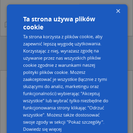
×
Ta strona używa plików
cookie
Ta strona korzysta z plików cookie, aby
zapewnić lepszą wygodę użytkowania.
Korzystając z niej, wyrażasz zgodę na
używanie przez nas wszystkich plików
cookie zgodnie z warunkami naszej
polityki plików cookie. Możesz
zaakceptować je wszystkie (łącznie z tymi
Ulice w pobliżu
służącymi do analiz, marketingu oraz
funkcjonalności) wybierając "Akceptuj
Pszczyna, Piekarska, Ulica (43-200)
Pszczyna, Targowa, Ulica (43-200)
wszystkie" lub wybrać tylko niezbędne do
Pszczyna, Piastowska, Ulica (43-200)
funkcjonowania strony klikając "Odrzuć
wszystkie". Możesz także dostosować
Najbliższe obszary kodów pocztowych
swoje zgody w sekcji "Pokaż szczegóły".
Kod pocztowy 43-200
Dowiedz się więcej