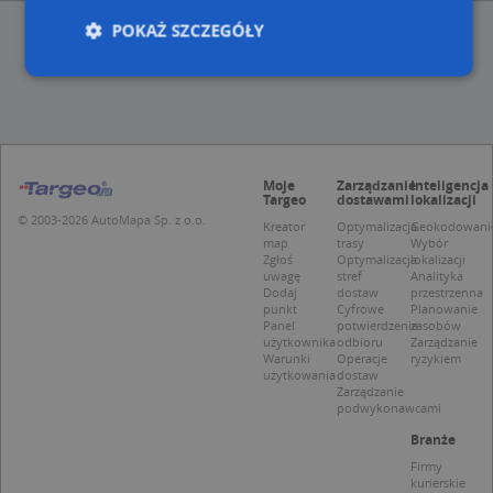
POKAŻ SZCZEGÓŁY
Niezbędne
Wydajność
Targetowanie
Funkcjonalność
Niesklasyfikowane
Moje
Zarządzanie
Inteligencja
Niezbędne pliki cookie umożliwiają korzystanie z
Targeo
dostawami
lokalizacji
podstawowych funkcji strony internetowej, takich
© 2003-2026 AutoMapa Sp. z o.o.
Kreator
Optymalizacja
Geokodowani
jak logowanie użytkownika i zarządzanie kontem.
map
trasy
Wybór
Bez niezbędnych plików cookie nie można
Zgłoś
Optymalizacja
lokalizacji
prawidłowo korzystać ze strony internetowej.
uwagę
stref
Analityka
Dodaj
dostaw
przestrzenna
Provider
/
Okres
Nazwa
Opi
punkt
Cyfrowe
Planowanie
Domena
przechowywania
Panel
potwierdzenie
zasobów
użytkownika
odbioru
Zarządzanie
APPSESSID
.targeo.pl
Sesja
Warunki
Operacje
ryzykiem
użytkowania
dostaw
CookieScriptConsent
1 rok 1 miesiąc
Ten
CookieScript
Zarządzanie
jes
.targeo.pl
podwykonawcami
prz
Coo
Branże
Scr
zap
Firmy
pre
kurierskie
dot