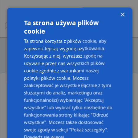
×
Ta strona używa plików
cookie
Ta strona korzysta z plików cookie, aby
zapewnić lepszą wygodę użytkowania.
Korzystając z niej, wyrażasz zgodę na
używanie przez nas wszystkich plików
cookie zgodnie z warunkami naszej
polityki plików cookie. Możesz
zaakceptować je wszystkie (łącznie z tymi
Ulice w pobliżu
służącymi do analiz, marketingu oraz
Pszczyna, Garncarska, Ulica (43-200)
funkcjonalności) wybierając "Akceptuj
Pszczyna, Bramkowa, Ulica (43-200)
wszystkie" lub wybrać tylko niezbędne do
Pszczyna, Strażacka, Ulica (43-200)
funkcjonowania strony klikając "Odrzuć
Najbliższe obszary kodów pocztowych
wszystkie". Możesz także dostosować
swoje zgody w sekcji "Pokaż szczegóły".
Kod pocztowy 43-200
Dowiedz się więcej