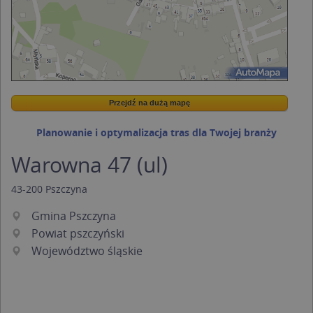
Przejdź na dużą mapę
Wstaw tę mapkę na swoją stronę
Przejdź na dużą mapę
Kreatorze map Targeo
Planowanie i optymalizacja tras dla Twojej branży
Warowna 47 (ul)
43-200
Pszczyna
Gmina Pszczyna
Powiat pszczyński
Województwo śląskie