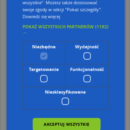
wszystkie". Możesz także dostosować
Punkty w pobliżu
swoje zgody w sekcji "Pokaż szczegóły".
BAKALLANDIA, ul. Młyńska 6, 28-100 Busko-Zdrój
Dowiedz się więcej
Biuro Podróży Venus Travel - Zachariasz Marlena,
Musiał Beata ., os. Leszka Czarnego 1, 28-100 Busko-Zdrój
POKAŻ WSZYSTKICH PARTNERÓW
(1192)
Stadion, Janusza Kusocińskiego 1, 28-100 Busko-Zdrój
→
Adresy w pobliżu
Niezbędne
Wydajność
Busko-Zdrój, Waryńskiego Ludwika 38A, Ulica (28-100)
(→
28 m)
Busko-Zdrój, Waryńskiego Ludwika 40A, Ulica (28-100)
(→
35 m)
Targetowanie
Funkcjonalność
Busko-Zdrój, Waryńskiego Ludwika 36, Ulica (28-100)
(→
49 m)
Busko-Zdrój, Waryńskiego Ludwika 38, Ulica (28-100)
(→
Niesklasyfikowane
49 m)
Busko-Zdrój, Waryńskiego Ludwika 40, Ulica (28-100)
(→
55 m)
Busko-Zdrój, Waryńskiego Ludwika 46, Ulica (28-100)
(→
79 m)
Busko-Zdrój, Waryńskiego Ludwika 23, Ulica (28-100)
(→
AKCEPTUJ WSZYSTKIE
88 m)