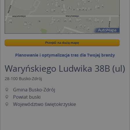
Przejdź na dużą mapę
Wstaw tę mapkę na swoją stronę
Przejdź na dużą mapę
Kreatorze map Targeo
Planowanie i optymalizacja tras dla Twojej branży
Waryńskiego Ludwika 38B (ul)
28-100
Busko-Zdrój
Gmina Busko-Zdrój
Powiat buski
Województwo świętokrzyskie