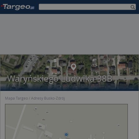
Waryńskiego Ludwika 38B
Mapa Targeo
Adresy Busko-Zdrój