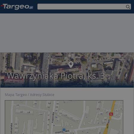
Wawrzyniaka Piotra, ks. 3
Mapa Targeo
Adresy Słubice