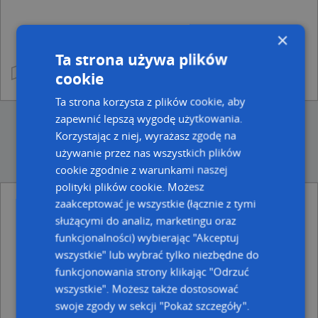
×
Ta strona używa plików
cookie
Ta strona korzysta z plików cookie, aby
zapewnić lepszą wygodę użytkowania.
Korzystając z niej, wyrażasz zgodę na
używanie przez nas wszystkich plików
cookie zgodnie z warunkami naszej
polityki plików cookie. Możesz
zaakceptować je wszystkie (łącznie z tymi
Ulice w pobliżu
służącymi do analiz, marketingu oraz
funkcjonalności) wybierając "Akceptuj
Słubice, Wawrzyniaka Piotra, ks., Ulica (69-100)
Słubice, Kopernika Mikołaja, Ulica (69-100)
wszystkie" lub wybrać tylko niezbędne do
Słubice, Szamarzewskiego Augustyna, ks., Ulica (69-100)
funkcjonowania strony klikając "Odrzuć
wszystkie". Możesz także dostosować
Najbliższe obszary kodów pocztowych
swoje zgody w sekcji "Pokaż szczegóły".
Kod pocztowy 69-100