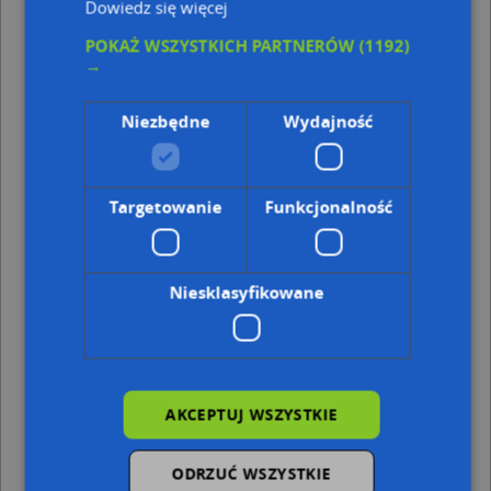
Dowiedz się więcej
Punkty w pobliżu
POKAŻ WSZYSTKICH PARTNERÓW
(1192)
→
Handel Obwoźny, pl. Przyjaźni 25, 69-100 Słubice
Sklep Tycek 1, ul. Mikołaja Kopernika N/N, 69-100
Słubice
Niezbędne
Wydajność
Apteka, Ul. Kopernika 23, 69-100 Słubice
Szpital SP ZOZ, Nadodrzańska 6, 69-100 Słubice
Adresy w pobliżu
Targetowanie
Funkcjonalność
Słubice, Wawrzyniaka Piotra, ks. 2, Ulica (69-100)
(→ 14 m)
Słubice, Wawrzyniaka Piotra, ks. 4, Ulica (69-100)
(→ 16 m)
Słubice, Wawrzyniaka Piotra, ks. 31, Ulica (69-100)
(→ 24
Niesklasyfikowane
m)
Słubice, Wawrzyniaka Piotra, ks. 34, Ulica (69-100)
(→ 28
m)
Słubice, Wawrzyniaka Piotra, ks. 5, Ulica (69-100)
(→ 28 m)
Słubice, Kopernika Mikołaja 19, Ulica (69-100)
(→ 53 m)
Słubice, Przyjaźni 24B, Plac (69-100)
(→ 55 m)
AKCEPTUJ WSZYSTKIE
Słubice, Kopernika Mikołaja 20, Ulica (69-100)
(→ 59 m)
Słubice, Przyjaźni 24D, Plac (69-100)
(→ 59 m)
ODRZUĆ WSZYSTKIE
Słubice, Przyjaźni 24, Plac (69-100)
(→ 62 m)