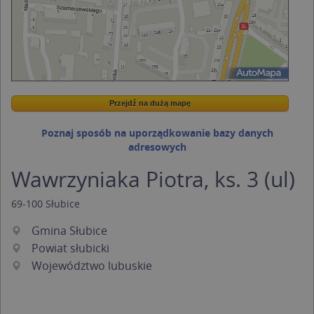
Przejdź na dużą mapę
Wstaw tę mapkę na swoją stronę
Przejdź na dużą mapę
Kreatorze map Targeo
Poznaj sposób na uporządkowanie bazy danych
adresowych
Wawrzyniaka Piotra, ks. 3 (ul)
69-100
Słubice
Gmina Słubice
Powiat słubicki
Województwo lubuskie