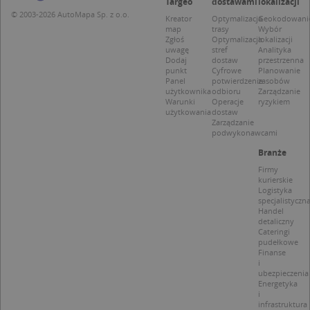
Targeo
dostawami
lokalizacji
Niezbędne
Wydajność
Targetowanie
© 2003-2026 AutoMapa Sp. z o.o.
Kreator
Optymalizacja
Geokodowani
map
trasy
Wybór
Funkcjonalność
Niesklasyfikowane
Zgłoś
Optymalizacja
lokalizacji
uwagę
stref
Analityka
Niezbędne pliki cookie umożliwiają korzystanie z
Dodaj
dostaw
przestrzenna
podstawowych funkcji strony internetowej, takich
punkt
Cyfrowe
Planowanie
Panel
potwierdzenie
zasobów
jak logowanie użytkownika i zarządzanie kontem.
użytkownika
odbioru
Zarządzanie
Bez niezbędnych plików cookie nie można
Warunki
Operacje
ryzykiem
prawidłowo korzystać ze strony internetowej.
użytkowania
dostaw
Zarządzanie
Provider
/
Okres
Nazwa
Opi
podwykonawcami
Domena
przechowywania
Branże
APPSESSID
.targeo.pl
Sesja
Firmy
CookieScriptConsent
1 rok 1 miesiąc
Ten
CookieScript
kurierskie
jes
.targeo.pl
Logistyka
prz
specjalistyczn
Coo
Handel
Scr
detaliczny
zap
Cateringi
pre
pudełkowe
dot
Finanse
zg
uży
i
pli
ubezpieczenia
to 
Energetyka
aby
i
coo
infrastruktura