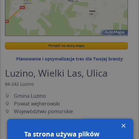
Przejdź na dużą mapę
Wstaw tę mapkę na swoją stronę
Przejdź na dużą mapę
Kreatorze map Targeo
Planowanie i optymalizacja tras dla Twojej branży
Luzino, Wielki Las, Ulica
84-242
Luzino
Gmina Luzino
Powiat wejherowski
Województwo pomorskie
×
Ta strona używa plików