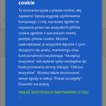
cookie
Ta strona korzysta z plików cookie, aby
zapewnić lepszą wygodę użytkowania.
Korzystając z niej, wyrażasz zgodę na
używanie przez nas wszystkich plików
cookie zgodnie z warunkami naszej
polityki plików cookie. Możesz
zaakceptować je wszystkie (łącznie z tymi
służącymi do analiz, marketingu oraz
funkcjonalności) wybierając "Akceptuj
wszystkie" lub wybrać tylko niezbędne do
funkcjonowania strony klikając "Odrzuć
Adresy w pobliżu
wszystkie". Możesz także dostosować
Luzino, Wielki Las 16, Ulica (84-242)
(→ 36 m)
swoje zgody w sekcji "Pokaż szczegóły".
Luzino, Wielki Las 14, Ulica (84-242)
(→ 39 m)
Dowiedz się więcej
Kębłowo, Gospodarska 18, Ulica (84-242)
(→ 45 m)
Luzino, Wielki Las 12, Ulica (84-242)
(→ 46 m)
POKAŻ WSZYSTKICH PARTNERÓW
(1192)
Luzino, Wielki Las 10, Ulica (84-242)
(→ 61 m)
→
Luzino, Grzybowa 2, Ulica (84-242)
(→ 74 m)
Luzino, Wielki Las 19, Ulica (84-242)
(→ 90 m)