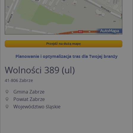
Przejdź na dużą mapę
Wstaw tę mapkę na swoją stronę
Przejdź na dużą mapę
Kreatorze map Targeo
Planowanie i optymalizacja tras dla Twojej branży
Wolności 389 (ul)
41-806
Zabrze
Gmina Zabrze
Powiat Zabrze
Województwo śląskie