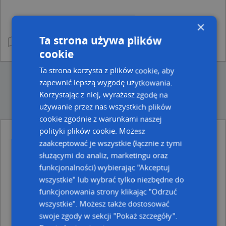
×
Ta strona używa plików
cookie
Ta strona korzysta z plików cookie, aby
zapewnić lepszą wygodę użytkowania.
Korzystając z niej, wyrażasz zgodę na
używanie przez nas wszystkich plików
cookie zgodnie z warunkami naszej
polityki plików cookie. Możesz
zaakceptować je wszystkie (łącznie z tymi
Ulice w pobliżu
służącymi do analiz, marketingu oraz
Zabrze, Jodłowa, Ulica (41-800)
funkcjonalności) wybierając "Akceptuj
Zabrze, Kupca Jana, Ulica (41-800)
wszystkie" lub wybrać tylko niezbędne do
Zabrze, Hauptmana Andrzeja, ks., Ulica (41-806)
funkcjonowania strony klikając "Odrzuć
Najbliższe obszary kodów pocztowych
wszystkie". Możesz także dostosować
Kod pocztowy 41-800
swoje zgody w sekcji "Pokaż szczegóły".
Kod pocztowy 41-806