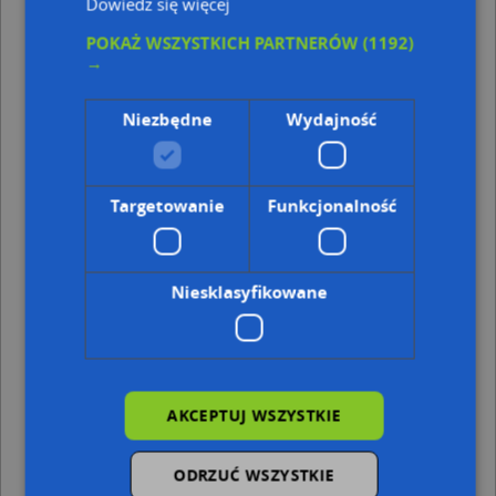
Dowiedz się więcej
Punkty w pobliżu
POKAŻ WSZYSTKICH PARTNERÓW
(1192)
→
Zabrze Krucza 12-16 15 03 2010 P3158285, Krucza
10, 41-806 Zabrze
Niezbędne
Wydajność
Zabrze Jacka 21-23 15 03 2010 P3158265, św. Jacka
21, 41-806 Zabrze
Fundacja Rozwoju Kardiochirurgii im.prof. Zbigniewa
Religi, Wolności 345A, 41-800 Zabrze
Targetowanie
Funkcjonalność
Adresy w pobliżu
Zabrze, Wolności 387, Ulica (41-806)
(→ 39 m)
Niesklasyfikowane
Zabrze, Wolności 391, Ulica (41-806)
(→ 54 m)
Zabrze, Wolności 385, Ulica (41-806)
(→ 60 m)
Zabrze, Wolności 408, Ulica (41-806)
(→ 77 m)
Zabrze, Wolności 383, Ulica (41-806)
(→ 85 m)
Zabrze, Wolności 381, Ulica (41-806)
(→ 96 m)
Zabrze, Wolności 383A, Ulica (41-806)
(→ 110 m)
AKCEPTUJ WSZYSTKIE
Zabrze, Rymera Józefa 50, Ulica (41-800)
(→ 227 m)
Zabrze, Wolności 416, Ulica (41-806)
(→ 248 m)
ODRZUĆ WSZYSTKIE
Zabrze, Barlickiego Norberta 21, Ulica (41-806)
(→ 415 m)