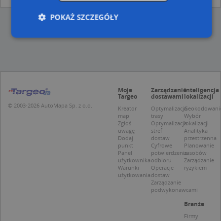
POKAŻ SZCZEGÓŁY
Niezbędne
Wydajność
Targetowanie
Funkcjonalność
Niesklasyfikowane
Moje
Zarządzanie
Inteligencja
Niezbędne pliki cookie umożliwiają korzystanie z
Targeo
dostawami
lokalizacji
podstawowych funkcji strony internetowej, takich
© 2003-2026 AutoMapa Sp. z o.o.
jak logowanie użytkownika i zarządzanie kontem.
Kreator
Optymalizacja
Geokodowani
Bez niezbędnych plików cookie nie można
map
trasy
Wybór
prawidłowo korzystać ze strony internetowej.
Zgłoś
Optymalizacja
lokalizacji
uwagę
stref
Analityka
Provider
/
Okres
Dodaj
dostaw
przestrzenna
Nazwa
Opi
Domena
przechowywania
punkt
Cyfrowe
Planowanie
Panel
potwierdzenie
zasobów
APPSESSID
.targeo.pl
Sesja
użytkownika
odbioru
Zarządzanie
Warunki
Operacje
ryzykiem
CookieScriptConsent
1 rok 1 miesiąc
Ten
CookieScript
użytkowania
dostaw
jes
.targeo.pl
Zarządzanie
prz
podwykonawcami
Coo
Scr
Branże
zap
pre
Firmy
dot