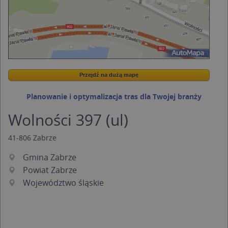
Przejdź na dużą mapę
Wstaw tę mapkę na swoją stronę
Przejdź na dużą mapę
Kreatorze map Targeo
Planowanie i optymalizacja tras dla Twojej branży
Wolności 397 (ul)
41-806
Zabrze
Gmina Zabrze
Powiat Zabrze
Województwo śląskie