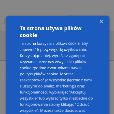
×
Ta strona używa plików
cookie
Ta strona korzysta z plików cookie, aby
zapewnić lepszą wygodę użytkowania.
Korzystając z niej, wyrażasz zgodę na
używanie przez nas wszystkich plików
cookie zgodnie z warunkami naszej
Ulice w pobliżu
polityki plików cookie. Możesz
zaakceptować je wszystkie (łącznie z tymi
Zabrze, Jodłowa, Ulica (41-800)
służącymi do analiz, marketingu oraz
Zabrze, Krucza, Ulica (41-806)
Zabrze, Hauptmana Andrzeja, ks., Ulica (41-806)
funkcjonalności) wybierając "Akceptuj
wszystkie" lub wybrać tylko niezbędne do
Najbliższe obszary kodów pocztowych
funkcjonowania strony klikając "Odrzuć
Kod pocztowy 41-800
wszystkie". Możesz także dostosować
Kod pocztowy 41-806