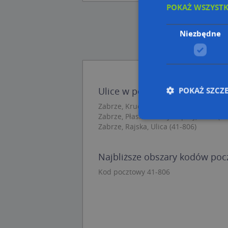
POKAŻ WSZYST
Niezbędne
POKAŻ SZCZ
Ulice w pobliżu
Zabrze, Krucza, Ulica (41-806)
Zabrze, Płaskowickiej Filipiny, Ulica (4
Zabrze, Rajska, Ulica (41-806)
Nie
Najbliższe obszary kodów po
Niezbędne pliki cook
zarządzanie kontem. 
Kod pocztowy 41-806
Nazwa
APPSESSID
CookieScriptConse