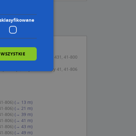
sklasyfikowane
 WSZYSTKIE
ep Spozywczy, ul. Wolności 431, 41-800
ynarczyk, ul. Józefa Lompy 41, 41-806
wane
owanie użytkownika i
j.
41-806)
(→ 13 m)
41-806)
(→ 21 m)
41-806)
(→ 39 m)
41-806)
(→ 41 m)
41-806)
(→ 43 m)
 Cookie-Script.com
41-806)
(→ 49 m)
ch zgody