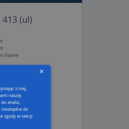
 413 (ul)
ze
ze
 śląskie
×
stając z niej,
kami naszej
 do analiz,
o niezbędne do
e zgody w sekcji