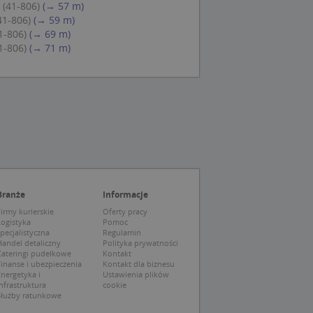
 (41-806)
(→ 57 m)
eczne, aby baner
ie.
41-806)
(→ 59 m)
1-806)
(→ 69 m)
1-806)
(→ 71 m)
wywania
Opis
siąc
ytics do
mę Microsoft jako
awić za pomocą
niversal Analytics -
ie uważa się, że
ywanej usługi
soft, umożliwiając
zróżniania
Branże
Informacje
 losowo
irmy kurierskie
Oferty pracy
a. Jest on
tórego właścicielem
Logistyka
Pomoc
ie i służy do
wiedzającego witrynę
sesji i kampanii na
pecjalistyczna
Regulamin
andel detaliczny
Polityka prywatności
Cateringi pudełkowe
Kontakt
ck i zawiera
ą analityki
wy korzysta z
inanse i ubezpieczenia
Kontakt dla biznesu
o pomocy
 użytkownik
nergetyka i
Ustawienia plików
edzających i
tryny.
nfrastruktura
cookie
ie typu wzorzec, w
Służby ratunkowe
ria cyfr i liter, co
mę Microsoft jako
tawiającej plik