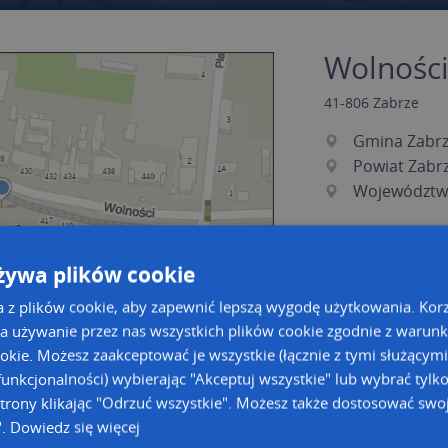
Wolności
41-806
Zabrze
Gmina Zabr
Powiat Zabr
Województwo
żywa plików cookie
a z plików cookie, aby zapewnić lepszą wygodę użytkowania. Korzy
a używanie przez nas wszystkich plików cookie zgodnie z warun
ookie. Możesz zaakceptować je wszystkie (łącznie z tymi służącymi
unkcjonalności) wybierając "Akceptuj wszystkie" lub wybrać tylk
a dużą mapę
a dużą mapę
trony klikając "Odrzuć wszystkie". Możesz także dostosować swoj
".
Dowiedz się więcej
owanie bazy danych adresowych
Kreatorze map Targeo