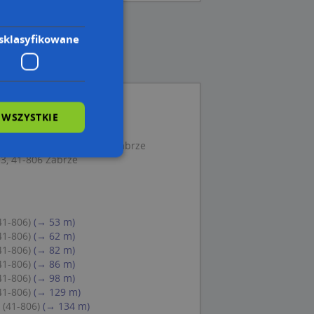
sklasyfikowane
 WSZYSTKIE
34, 41-806 Zabrze
aczy Rodła 8/17, 41-800 Zabrze
3, 41-806 Zabrze
wane
owanie użytkownika i
41-806)
(→ 53 m)
j.
41-806)
(→ 62 m)
41-806)
(→ 82 m)
41-806)
(→ 86 m)
41-806)
(→ 98 m)
41-806)
(→ 129 m)
 Cookie-Script.com
 (41-806)
(→ 134 m)
ch zgody