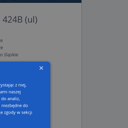
 424B (ul)
ze
ze
 śląskie
×
stając z niej,
kami naszej
 do analiz,
o niezbędne do
e zgody w sekcji