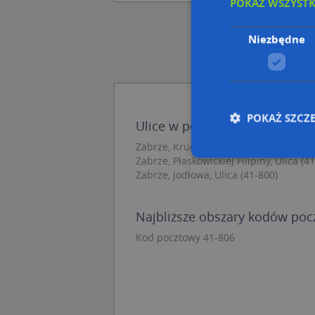
POKAŻ WSZYST
Niezbędne
POKAŻ SZCZ
Ulice w pobliżu
Zabrze, Krucza, Ulica (41-806)
Zabrze, Płaskowickiej Filipiny, Ulica (4
Zabrze, Jodłowa, Ulica (41-800)
Nie
Niezbędne pliki cook
Najbliższe obszary kodów po
zarządzanie kontem. 
Kod pocztowy 41-806
Nazwa
APPSESSID
CookieScriptConse