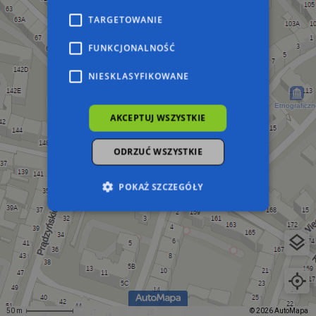
TARGETOWANIE
FUNKCJONALNOŚĆ
NIESKLASYFIKOWANE
AKCEPTUJ WSZYSTKIE
ODRZUĆ WSZYSTKIE
POKAŻ SZCZEGÓŁY
Niezbędne
Wydajność
Targetowanie
Funkcjonalność
Niesklasyfikowane
Niezbędne pliki cookie umożliwiają korzystanie z
podstawowych funkcji strony internetowej,
takich jak logowanie użytkownika i zarządzanie
50 m
© 2026 AutoMapa