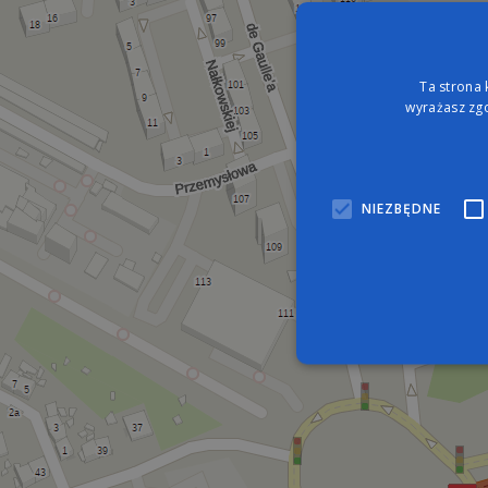
Ta strona 
wyrażasz zgo
NIEZBĘDNE
Nie
Niezbędne pliki cookie umo
zarządzanie kontem. Bez n