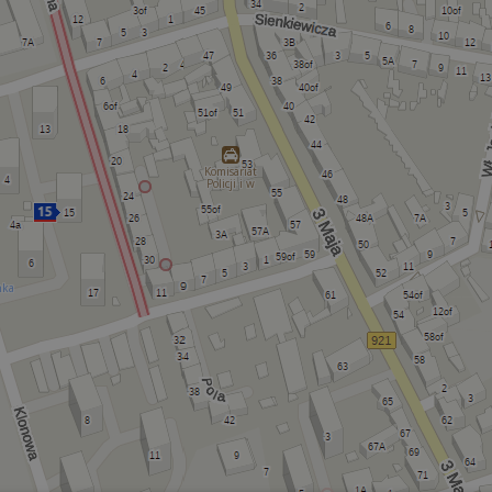
Komisariat
Policji i w
nka