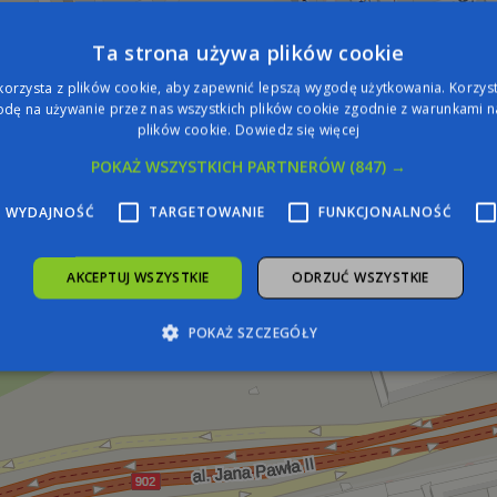
Ta strona używa plików cookie
korzysta z plików cookie, aby zapewnić lepszą wygodę użytkowania. Korzysta
dę na używanie przez nas wszystkich plików cookie zgodnie z warunkami na
plików cookie.
Dowiedz się więcej
POKAŻ WSZYSTKICH PARTNERÓW
(847) →
WYDAJNOŚĆ
TARGETOWANIE
FUNKCJONALNOŚĆ
AKCEPTUJ WSZYSTKIE
ODRZUĆ WSZYSTKIE
POKAŻ SZCZEGÓŁY
zbędne
Wydajność
Targetowanie
Funkcjonalność
Niesklasyfiko
żliwiają korzystanie z podstawowych funkcji strony internetowej, takich jak logowa
iezbędnych plików cookie nie można prawidłowo korzystać ze strony internetowej.