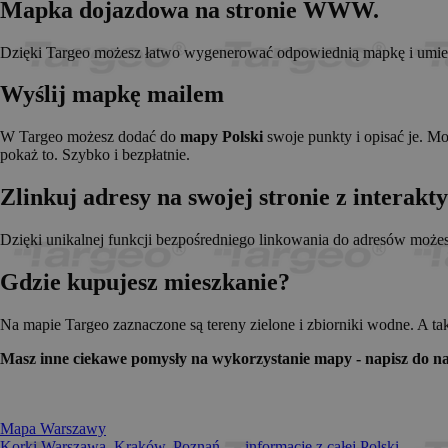
Mapka dojazdowa na stronie WWW.
_pk_id.1.c431
www.t
anj
Xandr 
.adnx
Dzięki Targeo możesz łatwo wygenerować odpowiednią mapkę i umieści
__gads
Googl
.targe
Wyślij mapkę mailem
_pk_ses.1.c431
www.t
OABLOCK
Pres
Srl
W Targeo możesz dodać do
mapy Polski
swoje punkty i opisać je. M
news.
pokaż to. Szybko i bezpłatnie.
_OACAP[2492]
news.
Zlinkuj adresy na swojej stronie z interak
IDE
Googl
.doubl
Dzięki unikalnej funkcji bezpośredniego linkowania do adresów może
Gdzie kupujesz mieszkanie?
CMPS
Casal
.casa
APC
.doubl
Na mapie Targeo zaznaczone są tereny zielone i zbiorniki wodne. A ta
OACAP
Reviv
Masz inne ciekawe pomysły na wykorzystanie mapy - napisz do na
and S
news.
Gdynp
Gemi
.hit.g
Mapa Warszawy
Korki Warszawa, Kraków, Poznań... - informacje z całej Polski