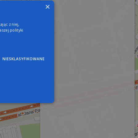
×
jąc z niej,
szej polityki
NIESKLASYFIKOWANE
Ambasador
wane
nie użytkownika i