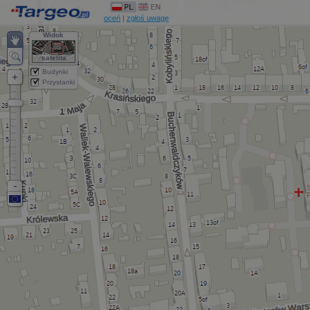
oceń
|
zgłoś uwagę
Widok
satelita
Budynki
Przystanki
P