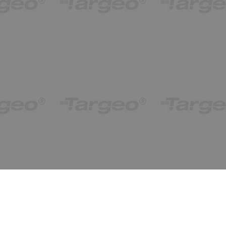
obiekty od 1 do 1 (z 1)
Ostatnio znalezione
wyczyść
ukryj
Tuwima Juliana 15