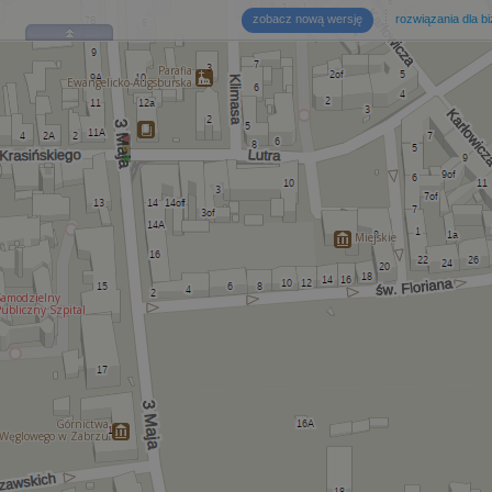
zobacz nową wersję
rozwiązania dla b
Parafia
Ewangelicko-Augsburska
Miejskie
Samodzielny
ubliczny Szpital
Górnictwa
Węglowego w Zabrzu