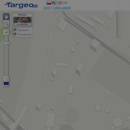
oceń
|
zgłoś uwagę
Widok
satelita
Budynki
Przystanki