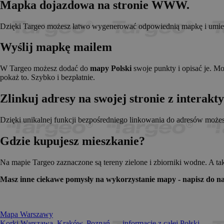
Mapka dojazdowa na stronie WWW.
_pk_id.1.c431
www.t
anj
Xandr 
.adnx
Dzięki Targeo możesz łatwo wygenerować odpowiednią mapkę i umieści
__gads
Googl
.targe
Wyślij mapkę mailem
_pk_ses.1.c431
www.t
OABLOCK
Pres
Srl
W Targeo możesz dodać do
mapy Polski
swoje punkty i opisać je. M
news.
pokaż to. Szybko i bezpłatnie.
_OACAP[2492]
news.
Zlinkuj adresy na swojej stronie z interak
IDE
Googl
.doubl
Dzięki unikalnej funkcji bezpośredniego linkowania do adresów może
Gdzie kupujesz mieszkanie?
CMPS
Casal
.casa
APC
.doubl
Na mapie Targeo zaznaczone są tereny zielone i zbiorniki wodne. A ta
OACAP
Reviv
Masz inne ciekawe pomysły na wykorzystanie mapy - napisz do na
and S
news.
Gdynp
Gemi
.hit.g
Mapa Warszawy
Korki Warszawa, Kraków, Poznań... - informacje z całej Polski