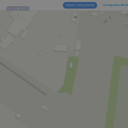
zobacz nową wersję
rozwiązania dla b