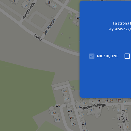
Ta strona 
wyrażasz zgo
NIEZBĘDNE
Nie
Niezbędne pliki cookie umo
zarządzanie kontem. Bez n