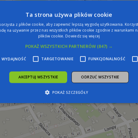
Ta strona używa plików cookie
korzysta z plików cookie, aby zapewnić lepszą wygodę użytkowania. Korzysta
dę na używanie przez nas wszystkich plików cookie zgodnie z warunkami na
plików cookie.
Dowiedz się więcej
POKAŻ WSZYSTKICH PARTNERÓW
(847) →
WYDAJNOŚĆ
TARGETOWANIE
FUNKCJONALNOŚĆ
AKCEPTUJ WSZYSTKIE
ODRZUĆ WSZYSTKIE
POKAŻ SZCZEGÓŁY
zbędne
Wydajność
Targetowanie
Funkcjonalność
Niesklasyfiko
żliwiają korzystanie z podstawowych funkcji strony internetowej, takich jak logowa
iezbędnych plików cookie nie można prawidłowo korzystać ze strony internetowej.