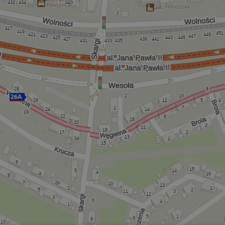
Policji III w
św. Franciszka