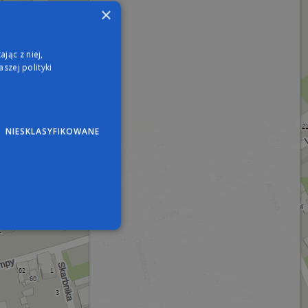
×
jąc z niej,
szej polityki
NIESKLASYFIKOWANE
wane
nie użytkownika i