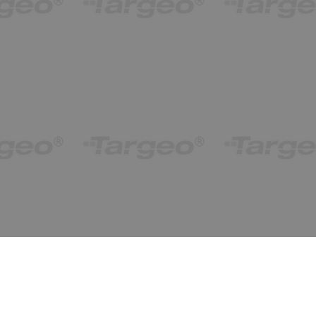
obiekty od 1 do 1 (z 1)
Ostatnio znalezione
wyczyść
ukryj
Węgielna 26a