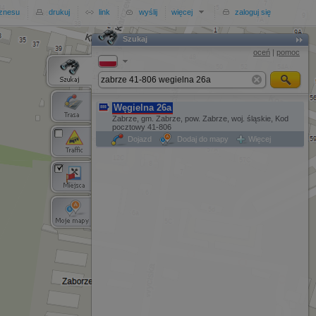
iznesu
drukuj
link
wyślij
więcej
zaloguj się
Szukaj
Szukaj
oceń
|
pomoc
Węgielna 26a
Zabrze, gm. Zabrze, pow. Zabrze, woj. śląskie, Kod
pocztowy 41-806
Dojazd
Dodaj do mapy
Więcej