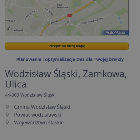
Przejdź na dużą mapę
Wstaw tę mapkę na swoją stronę
Przejdź na dużą mapę
Kreatorze map Targeo
Planowanie i optymalizacja tras dla Twojej branży
Wodzisław Śląski, Zamkowa,
Ulica
44-300
Wodzisław Śląski
Gmina Wodzisław Śląski
Powiat wodzisławski
Województwo śląskie