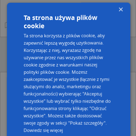
×
Ta strona używa plików
cookie
Ta strona korzysta z plików cookie, aby
zapewnić lepszą wygodę użytkowania.
Korzystając z niej, wyrażasz zgodę na
używanie przez nas wszystkich plików
cookie zgodnie z warunkami naszej
polityki plików cookie. Możesz
zaakceptować je wszystkie (łącznie z tymi
Punkty w pobliżu
służącymi do analiz, marketingu oraz
Przedsiębiorstwo Wielobranżowe Simcap Marek
funkcjonalności) wybierając "Akceptuj
Molitor Jacek Szewczak, Rynek 4, 44-300 Wodzisław Śląski
wszystkie" lub wybrać tylko niezbędne do
Tytko Marian Tytko Marian Fart Usługi, Handel,
funkcjonowania strony klikając "Odrzuć
Produkcja, Transport., Księżnej Konstancji 4, 44-300
Wodzisław Śląski
wszystkie". Możesz także dostosować
Euronet, ul. Targowa 19, 44-300 Wodzisław Śląski
swoje zgody w sekcji "Pokaż szczegóły".
Dowiedz się więcej
Adresy w pobliżu