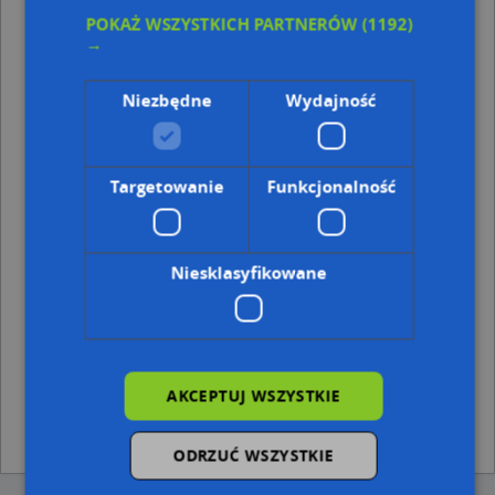
Punkty w pobliżu
POKAŻ WSZYSTKICH PARTNERÓW
(1192)
→
Adamus Agencja Ubezpieczeniowo Finansowa, 1 Maja
63, 87-200 Wąbrzeźno
Tomasz Wierzbowski F.H.U.Tomasz Wierzbowski, ul.
Niezbędne
Wydajność
Matejki 25, 87-200 Wąbrzeźno
Drogerie Laboo Partner, Ul. Mickiewicza 4, 87-200
Wąbrzeźno
Targetowanie
Funkcjonalność
Adresy w pobliżu
Wąbrzeźno, 1 Maja 61, Ulica (87-200)
(→ 30 m)
Wąbrzeźno, 1 Maja 74a, Ulica (87-200)
(→ 40 m)
Niesklasyfikowane
Wąbrzeźno, 1 Maja 76a, Ulica (87-200)
(→ 57 m)
Wąbrzeźno, 1 Maja 76b, Ulica (87-200)
(→ 64 m)
Wąbrzeźno, 1 Maja 59, Ulica (87-200)
(→ 66 m)
Wąbrzeźno, 1 Maja 76, Ulica (87-200)
(→ 72 m)
Wąbrzeźno, 1 Maja 63, Ulica (87-200)
(→ 77 m)
Wąbrzeźno, Matejki Jana 53a, Ulica (87-200)
(→ 98 m)
AKCEPTUJ WSZYSTKIE
Wąbrzeźno, Partyzanta 30, Ulica (87-200)
(→ 143 m)
Wąbrzeźno, Budowlana 4, Ulica (87-200)
(→ 279 m)
ODRZUĆ WSZYSTKIE