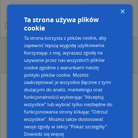
×
Ta strona używa plików
cookie
Ta strona korzysta z plików cookie, aby
zapewnić lepszą wygodę użytkowania.
Korzystając z niej, wyrażasz zgodę na
używanie przez nas wszystkich plików
cookie zgodnie z warunkami naszej
polityki plików cookie. Możesz
zaakceptować je wszystkie (łącznie z tymi
Ulice w pobliżu
służącymi do analiz, marketingu oraz
funkcjonalności) wybierając "Akceptuj
Wąbrzeźno, 1 Maja, Ulica (87-200)
Wąbrzeźno, Dąbrowskiego, Ulica (87-200)
wszystkie" lub wybrać tylko niezbędne do
Wąbrzeźno, Partyzanta, Ulica (87-200)
funkcjonowania strony klikając "Odrzuć
wszystkie". Możesz także dostosować
Najbliższe obszary kodów pocztowych
swoje zgody w sekcji "Pokaż szczegóły".
Kod pocztowy 87-200
Dowiedz się więcej