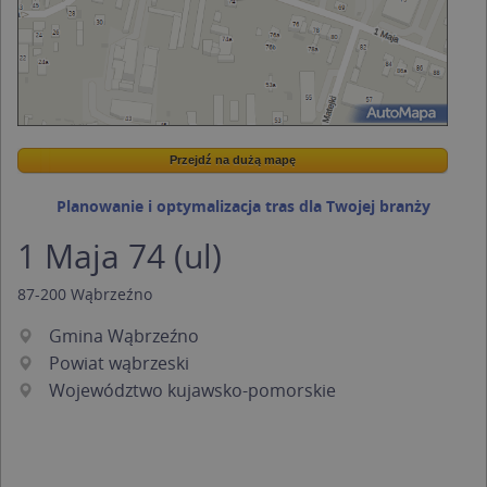
Przejdź na dużą mapę
Wstaw tę mapkę na swoją stronę
Przejdź na dużą mapę
Kreatorze map Targeo
Planowanie i optymalizacja tras dla Twojej branży
1 Maja 74 (ul)
87-200
Wąbrzeźno
Gmina Wąbrzeźno
Powiat wąbrzeski
Województwo kujawsko-pomorskie