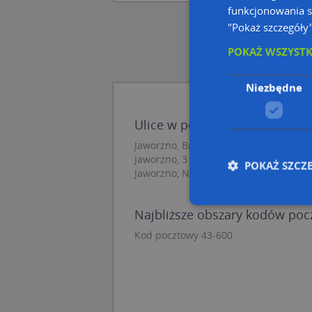
funkcjonowania s
"Pokaż szczegóły
POKAŻ WSZYST
Niezbędne
Ulice w pobliżu
Jaworzno, Broniewskiego Władysława, 
Jaworzno, 3 Maja, Ulica (43-600)
POKAŻ SZCZ
Jaworzno, Nosala, Ulica (43-600)
Najbliższe obszary kodów po
Nie
Kod pocztowy 43-600
Niezbędne pliki cook
zarządzanie kontem. 
Nazwa