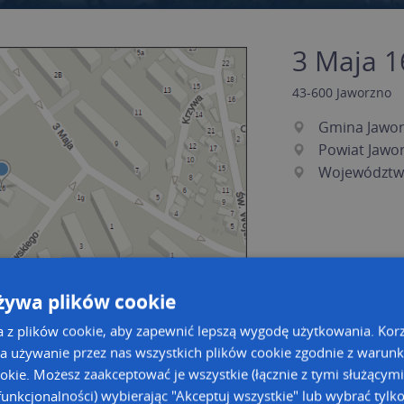
3 Maja 16
43-600
Jaworzno
Gmina Jawo
Powiat Jawo
Województwo
żywa plików cookie
a z plików cookie, aby zapewnić lepszą wygodę użytkowania. Korzy
a używanie przez nas wszystkich plików cookie zgodnie z warun
a dużą mapę
a dużą mapę
ookie. Możesz zaakceptować je wszystkie (łącznie z tymi służącymi
unkcjonalności) wybierając "Akceptuj wszystkie" lub wybrać tylk
acja tras dla Twojej branży
Kreatorze map Targeo