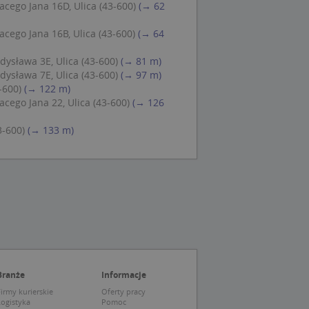
cego Jana 16D, Ulica (43-600)
(→ 62
 Cookie-Script.com
cego Jana 16B, Ulica (43-600)
(→ 64
ch zgody
eczne, aby baner
ie.
ysława 3E, Ulica (43-600)
(→ 81 m)
ysława 7E, Ulica (43-600)
(→ 97 m)
-600)
(→ 122 m)
cego Jana 22, Ulica (43-600)
(→ 126
3-600)
(→ 133 m)
wywania
Opis
siąc
ytics do
mę Microsoft jako
awić za pomocą
niversal Analytics -
ie uważa się, że
ywanej usługi
soft, umożliwiając
zróżniania
 losowo
a. Jest on
tórego właścicielem
ie i służy do
wiedzającego witrynę
sesji i kampanii na
Branże
Informacje
irmy kurierskie
Oferty pracy
ck i zawiera
ą analityki
wy korzysta z
Logistyka
Pomoc