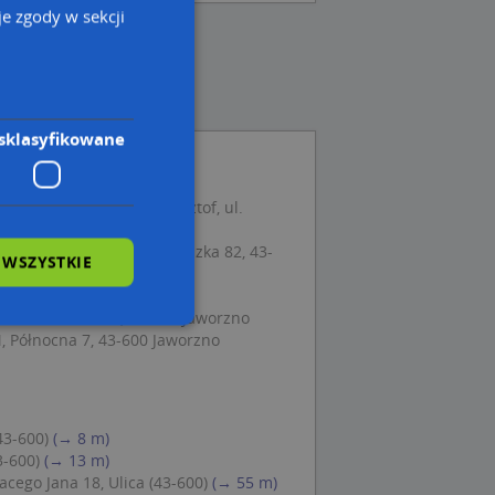
e zgody w sekcji
sklasyfikowane
ch Jolanta Mirocha Krzysztof, ul.
orzno
 Gospodarcza, ul. Grunwaldzka 82, 43-
 WSZYSTKIE
59, 43-600 Jaworzno
a Mickiewicza 11, 43-600 Jaworzno
 Północna 7, 43-600 Jaworzno
wane
owanie użytkownika i
j.
43-600)
(→ 8 m)
3-600)
(→ 13 m)
cego Jana 18, Ulica (43-600)
(→ 55 m)