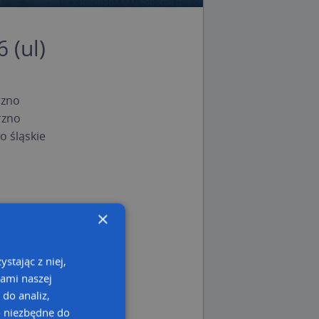
 (ul)
rzno
rzno
 śląskie
×
stając z niej,
kami naszej
 do analiz,
o niezbędne do