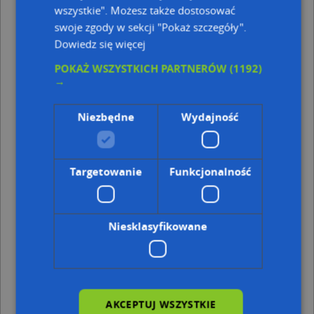
wszystkie". Możesz także dostosować
Adresy w pobliżu
swoje zgody w sekcji "Pokaż szczegóły".
Gdynia, Sieroszewskiego Wacława 13, Ulica (81-376)
(→ 15
Dowiedz się więcej
m)
POKAŻ WSZYSTKICH PARTNERÓW
(1192)
Gdynia, Sieroszewskiego Wacława 15, Ulica (81-376)
(→ 16
→
m)
Gdynia, Sieroszewskiego Wacława 15A, Ulica (81-376)
(→
33 m)
Niezbędne
Wydajność
Gdynia, Sieroszewskiego Wacława 16, Ulica (81-376)
(→ 33
m)
Gdynia, Sieroszewskiego Wacława 16a, Ulica (81-376)
(→
34 m)
Targetowanie
Funkcjonalność
Gdynia, Sieroszewskiego Wacława 17, Ulica (81-376)
(→ 39
m)
Gdynia, Sieroszewskiego Wacława 11, Ulica (81-376)
(→ 42
m)
Niesklasyfikowane
Gdynia, Korzeniowskiego Józefa 12A, Ulica (81-376)
(→ 74
m)
Gdynia, Fredry Aleksandra 4, Ulica (81-376)
(→ 82 m)
Gdynia, Korzeniowskiego Józefa 10, Ulica (81-376)
(→ 129
m)
AKCEPTUJ WSZYSTKIE