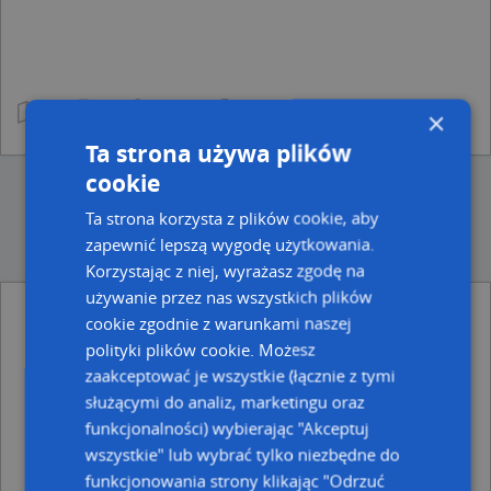
×
Ta strona używa plików
cookie
Ta strona korzysta z plików cookie, aby
zapewnić lepszą wygodę użytkowania.
Korzystając z niej, wyrażasz zgodę na
używanie przez nas wszystkich plików
Punkty w pobliżu
cookie zgodnie z warunkami naszej
Cyprian Ożóg-Orzegowski Architekci, ul. Józefa
polityki plików cookie. Możesz
Korzeniowskiego 25A, 81-376 Gdynia
zaakceptować je wszystkie (łącznie z tymi
Invest Park, Gdynia 41a, 81-241 Gdynia
służącymi do analiz, marketingu oraz
Plac zabaw, Ogródek, Skwer Arki Gdynia, od 81-378 do
funkcjonalności) wybierając "Akceptuj
81-472 Gdynia
wszystkie" lub wybrać tylko niezbędne do
Parking Bezpłatny, Legionów 23, 81-405 Gdynia
funkcjonowania strony klikając "Odrzuć