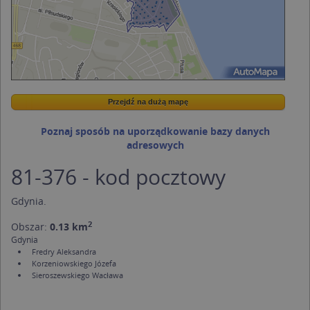
Przejdź na dużą mapę
Wstaw tę mapkę na swoją stronę
Przejdź na dużą mapę
Kreatorze map Targeo
Poznaj sposób na uporządkowanie bazy danych
adresowych
81-376 - kod pocztowy
Gdynia
.
2
Obszar:
0.13 km
Gdynia
Fredry Aleksandra
Korzeniowskiego Józefa
Sieroszewskiego Wacława