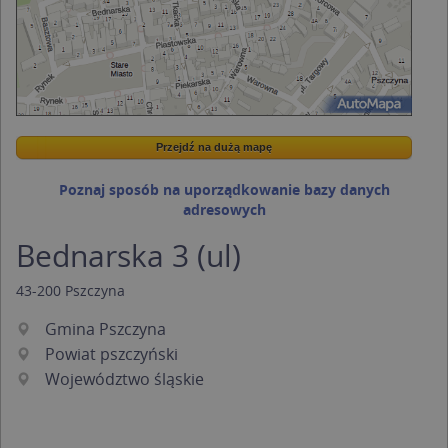
Przejdź na dużą mapę
Wstaw tę mapkę na swoją stronę
Przejdź na dużą mapę
Kreatorze map Targeo
Poznaj sposób na uporządkowanie bazy danych
adresowych
Bednarska 3 (ul)
43-200
Pszczyna
Gmina Pszczyna
Powiat pszczyński
Województwo śląskie