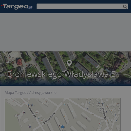
Broniewskiego Władysława 5
Mapa Targeo
Adresy Jaworzno