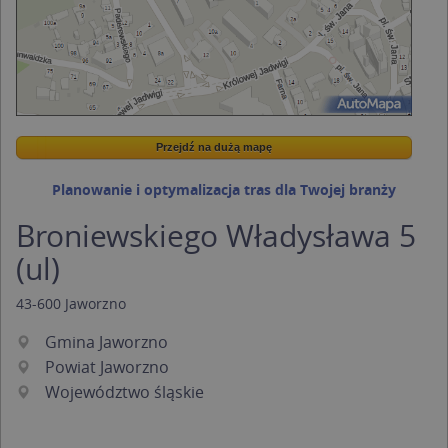
Przejdź na dużą mapę
Wstaw tę mapkę na swoją stronę
Przejdź na dużą mapę
Kreatorze map Targeo
Planowanie i optymalizacja tras dla Twojej branży
Broniewskiego Władysława 5
(ul)
43-600
Jaworzno
Gmina Jaworzno
Powiat Jaworzno
Województwo śląskie