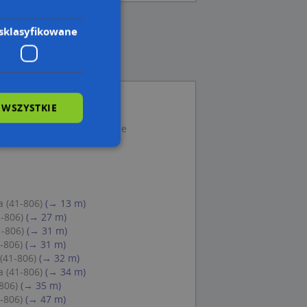
sklasyfikowane
 WSZYSTKIE
a Kawika 34A, 41-800 Zabrze
 4, 41-806 Zabrze
wane
owanie użytkownika i
a (41-806)
(→ 13 m)
j.
1-806)
(→ 27 m)
1-806)
(→ 31 m)
-806)
(→ 31 m)
(41-806)
(→ 32 m)
a (41-806)
(→ 34 m)
 Cookie-Script.com
806)
(→ 35 m)
ch zgody
-806)
(→ 47 m)
eczne, aby baner