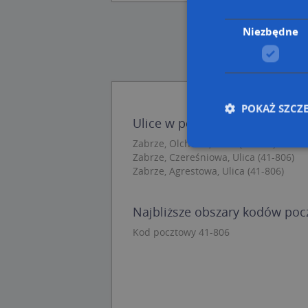
Niezbędne
POKAŻ SZCZ
Ulice w pobliżu
Zabrze, Olchowa, Ulica (41-806)
Zabrze, Czereśniowa, Ulica (41-806)
Zabrze, Agrestowa, Ulica (41-806)
Nie
Niezbędne pliki cook
Najbliższe obszary kodów po
zarządzanie kontem. 
Kod pocztowy 41-806
Nazwa
APPSESSID
CookieScriptConse