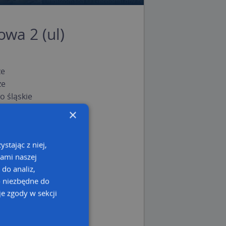
owa 2 (ul)
ze
ze
 śląskie
×
stając z niej,
kami naszej
 do analiz,
o niezbędne do
e zgody w sekcji