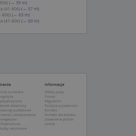
806)
(→ 39 m)
eczne, aby baner
ie.
a (41-806)
(→ 57 m)
1-806)
(→ 63 m)
a (41-806)
(→ 69 m)
wywania
Opis
siąc
ytics do
mę Microsoft jako
awić za pomocą
niversal Analytics -
ie uważa się, że
ywanej usługi
soft, umożliwiając
zróżniania
Branże
Informacje
 losowo
irmy kurierskie
Oferty pracy
a. Jest on
tórego właścicielem
Logistyka
Pomoc
ie i służy do
wiedzającego witrynę
sesji i kampanii na
pecjalistyczna
Regulamin
andel detaliczny
Polityka prywatności
Cateringi pudełkowe
Kontakt
ck i zawiera
ą analityki
wy korzysta z
inanse i ubezpieczenia
Kontakt dla biznesu
o pomocy
 użytkownik
nergetyka i
Ustawienia plików
edzających i
tryny.
nfrastruktura
cookie
ie typu wzorzec, w
Służby ratunkowe
ria cyfr i liter, co
mę Microsoft jako
tawiającej plik