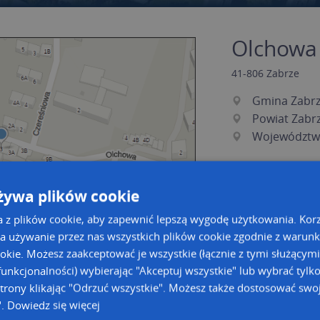
Olchowa 
41-806
Zabrze
Gmina Zabr
Powiat Zabr
Województwo
żywa plików cookie
a z plików cookie, aby zapewnić lepszą wygodę użytkowania. Korzy
a używanie przez nas wszystkich plików cookie zgodnie z warun
ookie. Możesz zaakceptować je wszystkie (łącznie z tymi służącymi
unkcjonalności) wybierając "Akceptuj wszystkie" lub wybrać tylk
a dużą mapę
a dużą mapę
trony klikając "Odrzuć wszystkie". Możesz także dostosować swoj
".
Dowiedz się więcej
acja tras dla Twojej branży
Kreatorze map Targeo