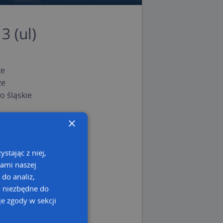
3 (ul)
ze
ze
 śląskie
×
stając z niej,
kami naszej
 do analiz,
o niezbędne do
e zgody w sekcji