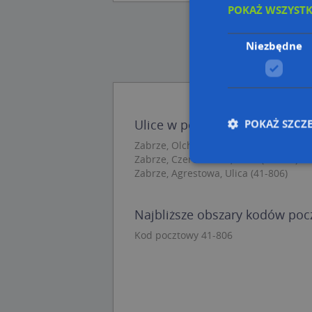
POKAŻ WSZYST
Niezbędne
POKAŻ SZCZ
Ulice w pobliżu
Zabrze, Olchowa, Ulica (41-806)
Zabrze, Czereśniowa, Ulica (41-806)
Zabrze, Agrestowa, Ulica (41-806)
Nie
Najbliższe obszary kodów po
Niezbędne pliki cook
zarządzanie kontem. 
Kod pocztowy 41-806
Nazwa
APPSESSID
CookieScriptConse