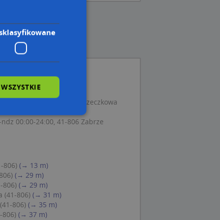
sklasyfikowane
 WSZYSTKIE
howa 13B, 41-806 Zabrze
zna Praktyka Lekarska, Porzeczkowa
ndz 00:00-24:00, 41-806 Zabrze
wane
owanie użytkownika i
j.
1-806)
(→ 13 m)
806)
(→ 29 m)
1-806)
(→ 29 m)
a (41-806)
(→ 31 m)
(41-806)
(→ 35 m)
 Cookie-Script.com
-806)
(→ 37 m)
ch zgody