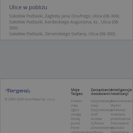
Coo
Ulice w pobliżu
Scr
zap
pre
Sokołów Podlaski, Zagłoby Jana Onufrego, Ulica (08-300)
dot
Sokołów Podlaski, Kordeckiego Augustyna, ks., Ulica (08-
zg
300)
uży
pli
Sokołów Podlaski, Żeromskiego Stefana, Ulica (08-300)
to 
aby
coo
Scr
dzi
pop
U
.targeo.pl
1 rok
kloc
.www.targeo.pl
1 rok
Moje
Zarządzanie
Inteligencja
Targeo
dostawami
lokalizacji
© 2003-2026 AutoMapa Sp. z o.o.
Kreator
Optymalizacja
Geokodowani
Nazwa
Provider
/
Domena
map
trasy
Wybór
Zgłoś
Optymalizacja
lokalizacji
Provider
/
Okres
Nazwa
Opis
uwagę
stref
Analityka
CrossDomainCookieScriptConsent_35
.crossdomain.cookie-
Domena
przechowywania
script.com
Dodaj
dostaw
przestrzenna
punkt
Cyfrowe
Planowanie
_ga_DEEKR6C5LV
.targeo.pl
1 rok 1 miesiąc
Ten plik 
Provider
/
Okres
Nazwa
Opis
Panel
potwierdzenie
zasobów
używany 
Domena
przechowywania
użytkownika
odbioru
Zarządzanie
Google A