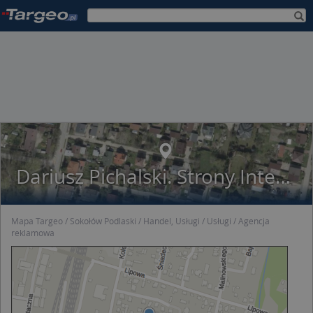
Dariusz Pichalski. Strony Internetowe & Marketing
Mapa Targeo
Sokołów Podlaski
Handel, Usługi
Usługi
Agencja
reklamowa