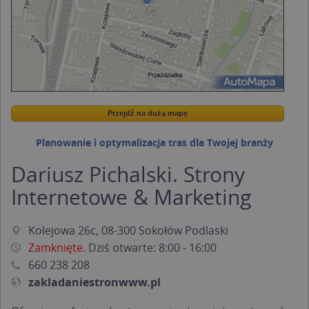
Przejdź na dużą mapę
Wstaw tę mapkę na swoją stronę
Przejdź na dużą mapę
Kreatorze map Targeo
Planowanie i optymalizacja tras dla Twojej branży
Dariusz Pichalski. Strony
Internetowe & Marketing
Kolejowa 26c, 08-300 Sokołów Podlaski
Zamknięte
. Dziś otwarte: 8:00 - 16:00
660 238 208
zakladaniestronwww.pl