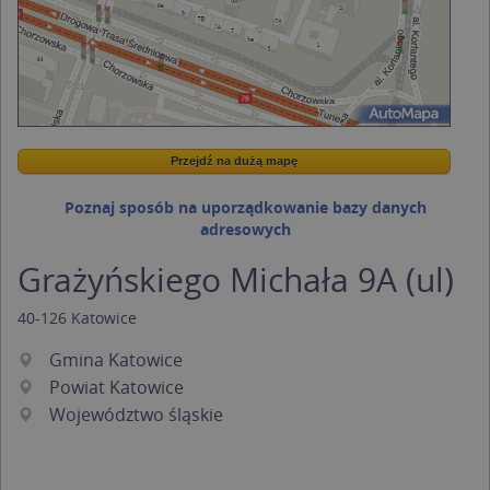
Przejdź na dużą mapę
Wstaw tę mapkę na swoją stronę
Przejdź na dużą mapę
Kreatorze map Targeo
Poznaj sposób na uporządkowanie bazy danych
adresowych
Grażyńskiego Michała 9A (ul)
40-126
Katowice
Gmina Katowice
Powiat Katowice
Województwo śląskie