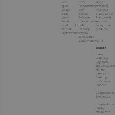
map
trasy
Wybór
CookieScriptConsent
1 rok 1 miesiąc
Ten
CookieScript
Zgłoś
Optymalizacja
lokalizacji
jes
.targeo.pl
uwagę
stref
Analityka
prz
Dodaj
dostaw
przestrzenna
Coo
punkt
Cyfrowe
Planowanie
Scr
Panel
potwierdzenie
zasobów
zap
pre
użytkownika
odbioru
Zarządzanie
dot
Warunki
Operacje
ryzykiem
zg
użytkowania
dostaw
uży
Zarządzanie
pli
podwykonawcami
to 
aby
Branże
coo
Scr
Firmy
dzi
kurierskie
pop
Logistyka
specjalistyczn
U
.targeo.pl
1 rok
Handel
detaliczny
kloc
.www.targeo.pl
1 rok
Cateringi
pudełkowe
Finanse
i
ubezpieczenia
Energetyka
i
Nazwa
Provider
/
Domena
infrastruktura
Provider
/
Okres
Służby
Nazwa
Opis
CrossDomainCookieScriptConsent_35
.crossdomain.cookie-
Domena
przechowywania
ratunkowe
script.com