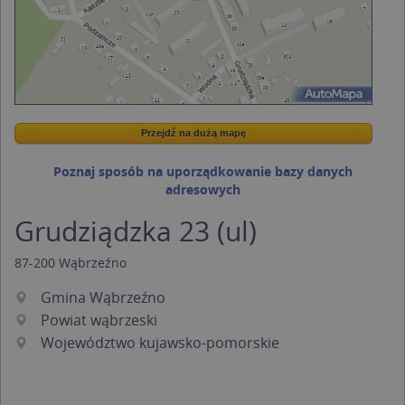
Przejdź na dużą mapę
Wstaw tę mapkę na swoją stronę
Przejdź na dużą mapę
Kreatorze map Targeo
Poznaj sposób na uporządkowanie bazy danych
adresowych
Grudziądzka 23 (ul)
87-200
Wąbrzeźno
Gmina Wąbrzeźno
Powiat wąbrzeski
Województwo kujawsko-pomorskie