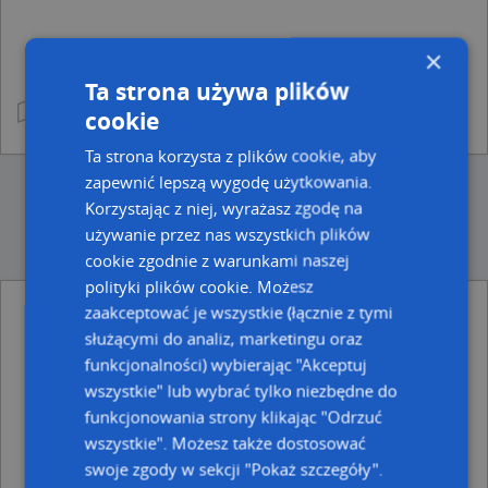
×
Ta strona używa plików
cookie
Ta strona korzysta z plików cookie, aby
zapewnić lepszą wygodę użytkowania.
Korzystając z niej, wyrażasz zgodę na
używanie przez nas wszystkich plików
cookie zgodnie z warunkami naszej
polityki plików cookie. Możesz
zaakceptować je wszystkie (łącznie z tymi
Ulice w pobliżu
służącymi do analiz, marketingu oraz
funkcjonalności) wybierając "Akceptuj
Wąbrzeźno, Kasztanowa, Ulica (87-200)
Wąbrzeźno, Podzamcze, Ulica (87-200)
wszystkie" lub wybrać tylko niezbędne do
Wąbrzeźno, Wodna, Ulica (87-200)
funkcjonowania strony klikając "Odrzuć
wszystkie". Możesz także dostosować
Najbliższe obszary kodów pocztowych
swoje zgody w sekcji "Pokaż szczegóły".
Kod pocztowy 87-200