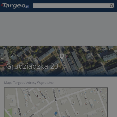
Grudziądzka 23
Mapa Targeo
Adresy Wąbrzeźno