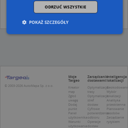
Wąbrzeźno, Hallera Józefa, gen. 15, Ulica (87-200)
(→ 93
ODRZUĆ WSZYSTKIE
m)
Wąbrzeźno, Wolności 57, Ulica (87-200)
(→ 96 m)
Wąbrzeźno, Pod Młynik 2, Ulica (87-200)
(→ 285 m)
POKAŻ SZCZEGÓŁY
Niezbędne
Wydajność
Targetowanie
Funkcjonalność
Niesklasyfikowane
Niezbędne pliki cookie umożliwiają korzystanie z
podstawowych funkcji strony internetowej, takich
jak logowanie użytkownika i zarządzanie kontem.
Moje
Zarządzanie
Inteligencja
Bez niezbędnych plików cookie nie można
Targeo
dostawami
lokalizacji
prawidłowo korzystać ze strony internetowej.
© 2003-2026 AutoMapa Sp. z o.o.
Kreator
Optymalizacja
Geokodowani
Provider
/
Okres
map
trasy
Wybór
Nazwa
Opi
Domena
przechowywania
Zgłoś
Optymalizacja
lokalizacji
uwagę
stref
Analityka
APPSESSID
.targeo.pl
Sesja
Dodaj
dostaw
przestrzenna
punkt
Cyfrowe
Planowanie
CookieScriptConsent
1 rok 1 miesiąc
Ten
CookieScript
Panel
potwierdzenie
zasobów
jes
.targeo.pl
użytkownika
odbioru
Zarządzanie
prz
Warunki
Operacje
ryzykiem
Coo
użytkowania
dostaw