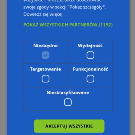
swoje zgody w sekcji "Pokaż szczegóły".
Punkty w pobliżu
Dowiedz się więcej
Dariusz Świętoń P.P.H.U.w Sagitta Dariusz i Roman
POKAŻ WSZYSTKICH PARTNERÓW
(1192)
Świętoń, Pod Młynik 8, 87-200 Wąbrzeźno
→
MKF Auto Mateusz Frąckowiak, ul. Wolności 48, 87-200
Wąbrzeźno
Branżowa Szkoła I Stopnia W Wąbrzeźnie,
Niezbędne
Wydajność
Żeromskiego 6, 87-200 Wąbrzeźno
Kiosk, 1 Maja SF 8409, 87-200 Wąbrzeźno
Adresy w pobliżu
Targetowanie
Funkcjonalność
Wąbrzeźno, Hallera Józefa, gen. 1, Ulica (87-200)
(→ 34 m)
Wąbrzeźno, Hallera Józefa, gen. 7, Ulica (87-200)
(→ 40 m)
Wąbrzeźno, Hallera Józefa, gen. 13, Ulica (87-200)
(→ 42
Niesklasyfikowane
m)
Wąbrzeźno, Hallera Józefa, gen. 9, Ulica (87-200)
(→ 54 m)
Wąbrzeźno, Hallera Józefa, gen. 3, Ulica (87-200)
(→ 56 m)
Wąbrzeźno, Hallera Józefa, gen. 11, Ulica (87-200)
(→ 71
m)
Wąbrzeźno, Hallera Józefa, gen. 13A, Ulica (87-200)
(→ 84
AKCEPTUJ WSZYSTKIE
m)