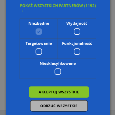
POKAŻ WSZYSTKICH PARTNERÓW
(1192)
Punkty w pobliżu
→
Fresh Kania Karol Bratek Grzegorz, ul. Kardynała
Stefana Wyszyńskiego 30, 44-300 Wodzisław Śląski
Niezbędne
Wydajność
Grupowa Praktyka Pielęgniarek Medus, 26 Marca 66,
44-300 Wodzisław Śląski
Adresy w pobliżu
Targetowanie
Funkcjonalność
Wodzisław Śląski, Rybnicka 2a, Ulica (44-300)
(→ 157 m)
Wodzisław Śląski, Rybnicka 10, Ulica (44-300)
(→ 163 m)
Wodzisław Śląski, Rybnicka 6, Ulica (44-300)
(→ 172 m)
Niesklasyfikowane
Wodzisław Śląski, Rybnicka 8, Ulica (44-300)
(→ 173 m)
Wodzisław Śląski, Łużycka 11c, Ulica (44-300)
(→ 239 m)
Wodzisław Śląski, Rybnicka 22a, Ulica (44-300)
(→ 287 m)
Wodzisław Śląski, Łużycka 41, Ulica (44-300)
(→ 389 m)
Wodzisław Śląski, Łużycka 5a, Ulica (44-300)
(→ 430 m)
Wodzisław Śląski, Łużycka 46, Ulica (44-300)
(→ 448 m)
AKCEPTUJ WSZYSTKIE
Wodzisław Śląski, Witosa Wincentego 28, Ulica (44-300)
(→ 456 m)
ODRZUĆ WSZYSTKIE