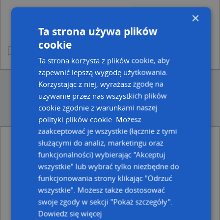
×
Ta strona używa plików
cookie
Ta strona korzysta z plików cookie, aby
zapewnić lepszą wygodę użytkowania.
Korzystając z niej, wyrażasz zgodę na
używanie przez nas wszystkich plików
cookie zgodnie z warunkami naszej
polityki plików cookie. Możesz
zaakceptować je wszystkie (łącznie z tymi
służącymi do analiz, marketingu oraz
Ulice w pobliżu
funkcjonalności) wybierając "Akceptuj
Wodzisław Śląski, Karvina, Rondo
wszystkie" lub wybrać tylko niezbędne do
Wodzisław Śląski, Łużycka, Ulica (44-300)
funkcjonowania strony klikając "Odrzuć
Wodzisław Śląski, Jana Pawła II, Ulica (44-300)
wszystkie". Możesz także dostosować
swoje zgody w sekcji "Pokaż szczegóły".
Najbliższe obszary kodów pocztowych
Dowiedz się więcej
Kod pocztowy 44-300