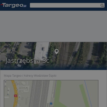
Jastrzębska 3c
Mapa Targeo
Adresy Wodzisław Śląski