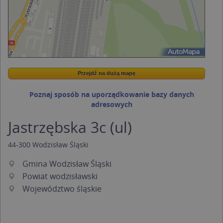
Przejdź na dużą mapę
Wstaw tę mapkę na swoją stronę
Przejdź na dużą mapę
Kreatorze map Targeo
Poznaj sposób na uporządkowanie bazy danych
adresowych
Jastrzębska 3c (ul)
44-300
Wodzisław Śląski
Gmina Wodzisław Śląski
Powiat wodzisławski
Województwo śląskie