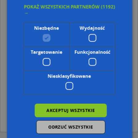
POKAŻ WSZYSTKICH PARTNERÓW
(1192)
Punkty w pobliżu
→
Indywidualna Praktyka Lekarska Tomasz Borowicz,
Partyzanta 6, 87-200 Wąbrzeźno
Niezbędne
Wydajność
Prywatny Gabinet Lekarski, ul. gen. Stanisława
Pruszyńskiego 10, 87-200 Wąbrzeźno
Adresy w pobliżu
Targetowanie
Funkcjonalność
Wąbrzeźno, Matejki Jana 11c, Ulica (87-200)
(→ 10 m)
Wąbrzeźno, Królowej Jadwigi 8, Ulica (87-200)
(→ 17 m)
Wąbrzeźno, Królowej Jadwigi 4, Ulica (87-200)
(→ 21 m)
Niesklasyfikowane
Wąbrzeźno, Matejki Jana 11b, Ulica (87-200)
(→ 25 m)
Wąbrzeźno, Królowej Jadwigi 5, Ulica (87-200)
(→ 29 m)
Wąbrzeźno, Królowej Jadwigi 9, Ulica (87-200)
(→ 36 m)
Wąbrzeźno, Królowej Jadwigi 2, Ulica (87-200)
(→ 36 m)
Wąbrzeźno, Kopernika Mikołaja 3a, Ulica (87-200)
(→ 46
m)
AKCEPTUJ WSZYSTKIE
Wąbrzeźno, Matejki Jana 13, Ulica (87-200)
(→ 49 m)
Wąbrzeźno, Kopernika Mikołaja 5, Ulica (87-200)
(→ 67 m)
ODRZUĆ WSZYSTKIE