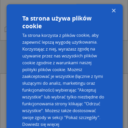
×
Ta strona używa plików
cookie
Ta strona korzysta z plików cookie, aby
zapewnić lepszą wygodę użytkowania.
Korzystając z niej, wyrażasz zgodę na
używanie przez nas wszystkich plików
cookie zgodnie z warunkami naszej
polityki plików cookie. Możesz
zaakceptować je wszystkie (łącznie z tymi
służącymi do analiz, marketingu oraz
Ulice w pobliżu
funkcjonalności) wybierając "Akceptuj
Wąbrzeźno, Królowej Jadwigi, Ulica (87-200)
wszystkie" lub wybrać tylko niezbędne do
Wąbrzeźno, Ojca Bernarda, Ulica (87-200)
funkcjonowania strony klikając "Odrzuć
Wąbrzeźno, Poniatowskiego, Ulica (87-200)
wszystkie". Możesz także dostosować
swoje zgody w sekcji "Pokaż szczegóły".
Najbliższe obszary kodów pocztowych
Dowiedz się więcej
Kod pocztowy 87-200