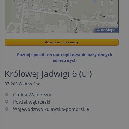
Przejdź na dużą mapę
Wstaw tę mapkę na swoją stronę
Przejdź na dużą mapę
Kreatorze map Targeo
Poznaj sposób na uporządkowanie bazy danych
adresowych
Królowej Jadwigi 6 (ul)
87-200
Wąbrzeźno
Gmina Wąbrzeźno
Powiat wąbrzeski
Województwo kujawsko-pomorskie