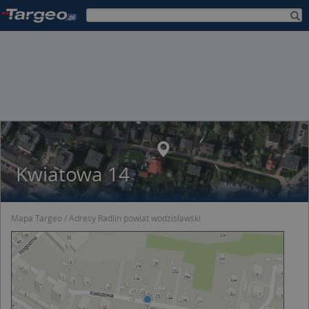
Kwiatowa 14
Mapa Targeo
Adresy Radlin powiat wodzisławski