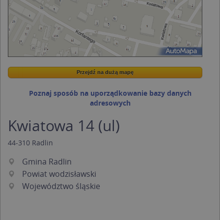
Przejdź na dużą mapę
Wstaw tę mapkę na swoją stronę
Przejdź na dużą mapę
Kreatorze map Targeo
Poznaj sposób na uporządkowanie bazy danych
adresowych
Kwiatowa 14 (ul)
44-310
Radlin
Gmina Radlin
Powiat wodzisławski
Województwo śląskie