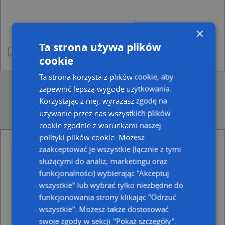
×
Ta strona używa plików
cookie
Ta strona korzysta z plików cookie, aby
zapewnić lepszą wygodę użytkowania.
Korzystając z niej, wyrażasz zgodę na
używanie przez nas wszystkich plików
cookie zgodnie z warunkami naszej
polityki plików cookie. Możesz
zaakceptować je wszystkie (łącznie z tymi
Ulice w pobliżu
służącymi do analiz, marketingu oraz
Radlin, Kwiatowa, Ulica (44-310)
funkcjonalności) wybierając "Akceptuj
Radlin, Ściegiennego Piotra, ks., Ulica (44-310)
wszystkie" lub wybrać tylko niezbędne do
Radlin, Wolności, Ulica (44-310)
funkcjonowania strony klikając "Odrzuć
Najbliższe obszary kodów pocztowych
wszystkie". Możesz także dostosować
swoje zgody w sekcji "Pokaż szczegóły".
Kod pocztowy 44-200