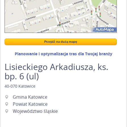
Przejdź na dużą mapę
Wstaw tę mapkę na swoją stronę
Przejdź na dużą mapę
Kreatorze map Targeo
Planowanie i optymalizacja tras dla Twojej branży
Lisieckiego Arkadiusza, ks.
bp. 6 (ul)
40-070
Katowice
Gmina Katowice
Powiat Katowice
Województwo śląskie