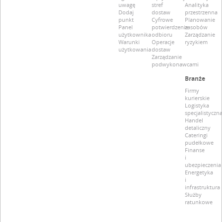
uwagę
stref
Analityka
Dodaj
dostaw
przestrzenna
punkt
Cyfrowe
Planowanie
Panel
potwierdzenie
zasobów
użytkownika
odbioru
Zarządzanie
Warunki
Operacje
ryzykiem
użytkowania
dostaw
Zarządzanie
podwykonawcami
Branże
Firmy
kurierskie
Logistyka
specjalistyczn
Handel
detaliczny
Cateringi
pudełkowe
Finanse
i
ubezpieczenia
Energetyka
i
infrastruktura
Służby
ratunkowe