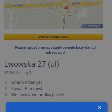
Przejdź na dużą mapę
Wstaw tę mapkę na swoją stronę
Przejdź na dużą mapę
Kreatorze map Targeo
Poznaj sposób na uporządkowanie bazy danych
adresowych
Lwowska 27 (ul)
37-700
Przemyśl
Gmina Przemyśl
Powiat Przemyśl
Województwo podkarpackie
×