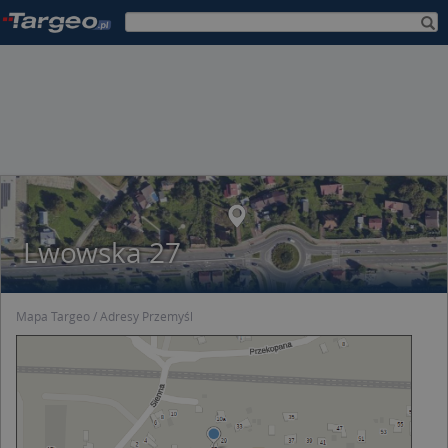
Lwowska 27
Mapa Targeo
Adresy Przemyśl