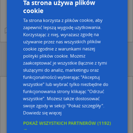
Ta strona używa plików
cookie
Ta strona korzysta z plików cookie, aby
zapewnić lepszą wygodę użytkowania.
Korzystając z niej, wyrażasz zgodę na
używanie przez nas wszystkich plików
cookie zgodnie z warunkami naszej
polityki plików cookie. Możesz
zaakceptować je wszystkie (łącznie z tymi
służącymi do analiz, marketingu oraz
funkcjonalności) wybierając "Akceptuj
wszystkie" lub wybrać tylko niezbędne do
Ulice w pobliżu
funkcjonowania strony klikając "Odrzuć
wszystkie". Możesz także dostosować
Przemyśl, 6 Pomorskiej Dywizji Piechoty, Ulica (37-700)
swoje zgody w sekcji "Pokaż szczegóły".
Przemyśl, Przekopana, Ulica (37-700)
Przemyśl, Sienna, Ulica (37-700)
Dowiedz się więcej
POKAŻ WSZYSTKICH PARTNERÓW
(1192)
Najbliższe obszary kodów pocztowych
→
Kod pocztowy 37-700