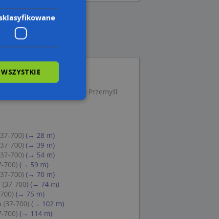
sklasyfikowane
 WSZYSTKIE
gistic, Lwowska 52, 37-700 Przemyśl
wane
(37-700)
(→ 28 m)
owanie użytkownika i
(37-700)
(→ 39 m)
j.
(37-700)
(→ 54 m)
7-700)
(→ 59 m)
(37-700)
(→ 70 m)
 (37-700)
(→ 74 m)
-700)
(→ 75 m)
 Cookie-Script.com
 (37-700)
(→ 102 m)
ch zgody
eczne, aby baner
7-700)
(→ 114 m)
ie.