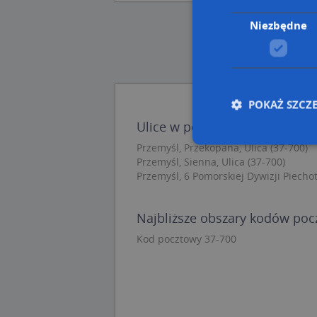
Niezbędne
POKAŻ SZCZ
Ulice w pobliżu
Przemyśl, Przekopana, Ulica (37-700)
Przemyśl, Sienna, Ulica (37-700)
Nie
Przemyśl, 6 Pomorskiej Dywizji Piechoty
Niezbędne pliki cook
zarządzanie kontem. 
Najbliższe obszary kodów po
Kod pocztowy 37-700
Nazwa
APPSESSID
CookieScriptConse