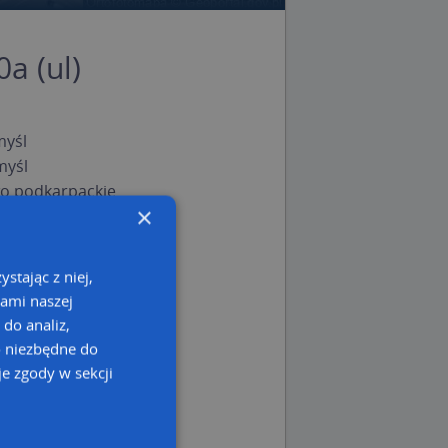
a (ul)
myśl
myśl
o podkarpackie
×
stając z niej,
kami naszej
 do analiz,
o niezbędne do
e zgody w sekcji