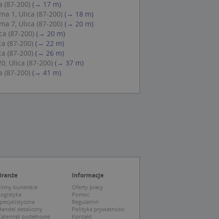
 (87-200)
(→ 17 m)
 Cookie-Script.com
a 1, Ulica (87-200)
(→ 18 m)
ch zgody
a 7, Ulica (87-200)
(→ 20 m)
eczne, aby baner
ie.
ca (87-200)
(→ 20 m)
ca (87-200)
(→ 22 m)
ca (87-200)
(→ 26 m)
, Ulica (87-200)
(→ 37 m)
 (87-200)
(→ 41 m)
wywania
Opis
siąc
ytics do
mę Microsoft jako
awić za pomocą
niversal Analytics -
ie uważa się, że
ywanej usługi
soft, umożliwiając
zróżniania
 losowo
a. Jest on
tórego właścicielem
Branże
Informacje
ie i służy do
wiedzającego witrynę
sesji i kampanii na
irmy kurierskie
Oferty pracy
Logistyka
Pomoc
ck i zawiera
pecjalistyczna
Regulamin
ą analityki
wy korzysta z
andel detaliczny
Polityka prywatności
o pomocy
 użytkownik
Cateringi pudełkowe
Kontakt
edzających i
tryny.