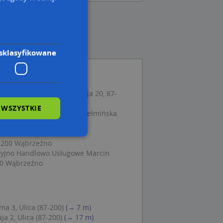
sklasyfikowane
osowicz Anna Dorota, 1 Maja 20, 87-
 WSZYSTKIE
 Gwiżdż Robert Adam, Chełmińska
ąbrzeźno
7-200 Wąbrzeźno
cyjno Handlowo Usługowe Marcin
wane
00 Wąbrzeźno
owanie użytkownika i
j.
a 3, Ulica (87-200)
(→ 7 m)
a 2, Ulica (87-200)
(→ 17 m)