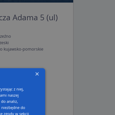
cza Adama 5 (ul)
zeźno
zeski
o kujawsko-pomorskie
×
stając z niej,
kami naszej
 do analiz,
o niezbędne do
e zgody w sekcji