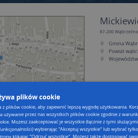
Mickiewi
87-200
Wąbrzeźno
Gmina Wąbr
Powiat wąbr
Województw
żywa plików cookie
a z plików cookie, aby zapewnić lepszą wygodę użytkowania. Korzy
a używanie przez nas wszystkich plików cookie zgodnie z warun
ookie. Możesz zaakceptować je wszystkie (łącznie z tymi służącymi
a dużą mapę
a dużą mapę
unkcjonalności) wybierając "Akceptuj wszystkie" lub wybrać tylk
owanie bazy danych adresowych
trony klikając "Odrzuć wszystkie". Możesz także dostosować swoj
Kreatorze map Targeo