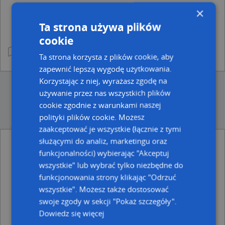
×
Ta strona używa plików
cookie
Ta strona korzysta z plików cookie, aby
zapewnić lepszą wygodę użytkowania.
Korzystając z niej, wyrażasz zgodę na
używanie przez nas wszystkich plików
cookie zgodnie z warunkami naszej
polityki plików cookie. Możesz
zaakceptować je wszystkie (łącznie z tymi
służącymi do analiz, marketingu oraz
funkcjonalności) wybierając "Akceptuj
Ulice w pobliżu
wszystkie" lub wybrać tylko niezbędne do
Zabrze, Karczewskiego Wacława, Ulica (41-806)
funkcjonowania strony klikając "Odrzuć
Zabrze, Olchowa, Ulica (41-806)
wszystkie". Możesz także dostosować
Zabrze, Czereśniowa, Ulica (41-806)
swoje zgody w sekcji "Pokaż szczegóły".
Najbliższe obszary kodów pocztowych
Dowiedz się więcej
Kod pocztowy 41-806