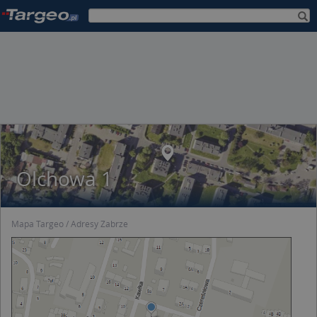
Olchowa 1
Mapa Targeo
Adresy Zabrze