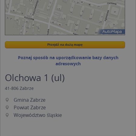
Przejdź na dużą mapę
Wstaw tę mapkę na swoją stronę
Przejdź na dużą mapę
Kreatorze map Targeo
Poznaj sposób na uporządkowanie bazy danych
adresowych
Olchowa 1 (ul)
41-806
Zabrze
Gmina Zabrze
Powiat Zabrze
Województwo śląskie