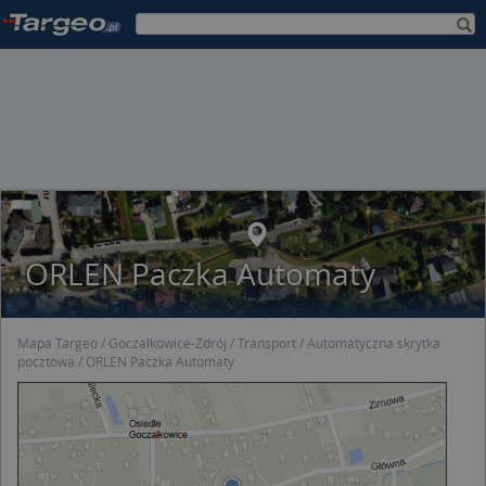
ORLEN Paczka Automaty
Mapa Targeo
Goczałkowice-Zdrój
Transport
Automatyczna skrytka
pocztowa
ORLEN Paczka Automaty