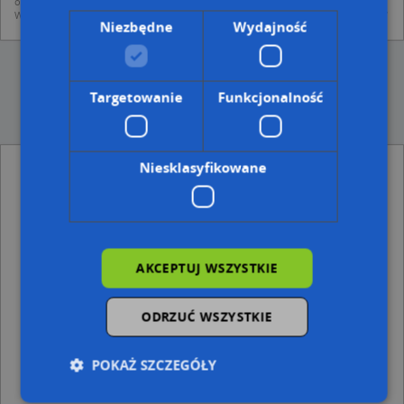
oraz od podmiotów zewnętrznych.
Więcej informacji dot. RODO:
http://regulamin.automapa.pl/odo_przetwarzanie/
Niezbędne
Wydajność
Targetowanie
Funkcjonalność
Niesklasyfikowane
Adresy w pobliżu
Goczałkowice-Zdrój, Główna 49, Ulica (43-230)
(→ 25 m)
Goczałkowice-Zdrój, Główna 62, Ulica (43-230)
(→ 36 m)
Goczałkowice-Zdrój, Główna 64a, Ulica (43-230)
(→ 39 m)
AKCEPTUJ WSZYSTKIE
Goczałkowice-Zdrój, Zimowa 25c, Ulica (43-230)
(→ 58 m)
Goczałkowice-Zdrój, Szkolna 82b, Ulica (43-230)
(→ 58 m)
Goczałkowice-Zdrój, Szkolna 82d, Ulica (43-230)
(→ 62 m)
ODRZUĆ WSZYSTKIE
Goczałkowice-Zdrój, Główna 60, Ulica (43-230)
(→ 65 m)
Goczałkowice-Zdrój, Główna 66a, Ulica (43-230)
(→ 68 m)
Goczałkowice-Zdrój, Główna 66, Ulica (43-230)
(→ 69 m)
POKAŻ SZCZEGÓŁY
Goczałkowice-Zdrój, Szkolna 82g, Ulica (43-230)
(→ 88 m)