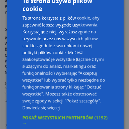
Ta strona używa plików
Gmina:
Goczałkowice-Zdrój
Powiat:
pszczyński
cookie
Województwo:
śląskie
Ta strona korzysta z plików cookie, aby
zapewnić lepszą wygodę użytkowania.
Godziny otwarcia:
Korzystając z niej, wyrażasz zgodę na
Poniedziałek:
00:00-24:00
używanie przez nas wszystkich plików
Wtorek:
00:00-24:00
cookie zgodnie z warunkami naszej
Środa:
00:00-24:00
polityki plików cookie. Możesz
Czwartek:
00:00-24:00
zaakceptować je wszystkie (łącznie z tymi
Piątek:
00:00-24:00
służącymi do analiz, marketingu oraz
Sobota:
00:00-24:00
Niedziela:
00:00-24:00
funkcjonalności) wybierając "Akceptuj
wszystkie" lub wybrać tylko niezbędne do
Zgodnie z Rozporządzeniem PE i Rady (UE) o Ochronie Danych Osobowych
funkcjonowania strony klikając "Odrzuć
Administratorem (RODO), administratorem danych jest AutoMapa sp. z o.o.
(Operator) z siedzibą w Warszawie przy ulicy Domaniewskiej 37.
wszystkie". Możesz także dostosować
swoje zgody w sekcji "Pokaż szczegóły".
Operator przetwarza dane osobowe w celu:
dodania ich do bazy Targeo oraz publikacji w wyszukiwarce firm i na
Dowiedz się więcej
mapach (art. 6 ust. 1 lit. f RODO)
udostępniania danych o firmach partnerom biznesowym operatora (art.
POKAŻ WSZYSTKICH PARTNERÓW
(1192)
6 ust. 1 lit. f RODO)
→
Dane pochodzą z publicznych baz CEIDG, GUS, REGON, z firmowych stron www