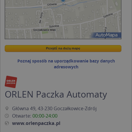
Przejdź na dużą mapę
Wstaw tę mapkę na swoją stronę
Przejdź na dużą mapę
Kreatorze map Targeo
Poznaj sposób na uporządkowanie bazy danych
adresowych
ORLEN Paczka Automaty
Główna 49, 43-230 Goczałkowice-Zdrój
Otwarte:
00:00-24:00
www.orlenpaczka.pl