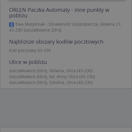
ORLEN Paczka Automaty - inne punkty w
Niezbędne
Wydajność
Targetowanie
pobliżu
Funkcjonalność
Niesklasyfikowane
Ewa Matyśniak - Działalność Gospodarcza, Główna 27,
43-230 Goczałkowice-Zdrój
Niezbędne pliki cookie umożliwiają korzystanie z
podstawowych funkcji strony internetowej, takich
jak logowanie użytkownika i zarządzanie kontem.
Najbliższe obszary kodów pocztowych
Bez niezbędnych plików cookie nie można
prawidłowo korzystać ze strony internetowej.
Kod pocztowy 43-230
Provider
/
Okres
Ulice w pobliżu
Nazwa
Opi
Domena
przechowywania
Goczałkowice-Zdrój, Główna, Ulica (43-230)
APPSESSID
.targeo.pl
Sesja
Goczałkowice-Zdrój, św. Anny, Ulica (43-230)
CookieScriptConsent
1 rok 1 miesiąc
Ten
CookieScript
Goczałkowice-Zdrój, Szkolna, Ulica (43-230)
jes
.targeo.pl
prz
Coo
Scr
zap
pre
dot
zg
uży
pli
to 
aby