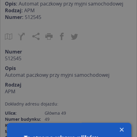
Opis:
Automat paczkowy przy myjni samochodowej
Rodzaj:
APM
Numer:
512545
Numer
512545
Opis
Automat paczkowy przy myjni samochodowej
Rodzaj
APM
Dokładny adresu dojazdu:
Ulica:
Główna 49
Numer budynku:
49
Kod pocztowy:
43-230
×
Miejscowość:
Goczałkowice-Zdrój