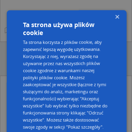
×
Ta strona używa plików
cookie
Ta strona korzysta z plików cookie, aby
zapewnić lepszą wygodę użytkowania.
Korzystając z niej, wyrażasz zgodę na
używanie przez nas wszystkich plików
cookie zgodnie z warunkami naszej
polityki plików cookie. Możesz
zaakceptować je wszystkie (łącznie z tymi
Ulice w pobliżu
służącymi do analiz, marketingu oraz
funkcjonalności) wybierając "Akceptuj
Wąbrzeźno, Pod Młynik, Ulica (87-200)
Wąbrzeźno, Hallera Józefa, gen., Ulica (87-200)
wszystkie" lub wybrać tylko niezbędne do
Wąbrzeźno, Wolności, Ulica (87-200)
funkcjonowania strony klikając "Odrzuć
wszystkie". Możesz także dostosować
Najbliższe obszary kodów pocztowych
swoje zgody w sekcji "Pokaż szczegóły".
Kod pocztowy 87-200