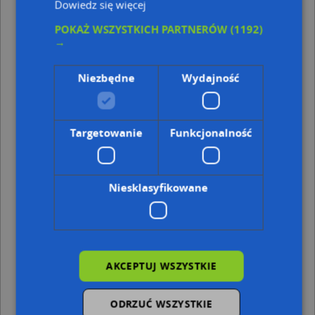
Dowiedz się więcej
Punkty w pobliżu
POKAŻ WSZYSTKICH PARTNERÓW
(1192)
→
Świętoń Dariusz Piotr P P H U w Sagitta Dariusz i
Roman Świetoń, Pod Młynik 8, 87-200 Wąbrzeźno
Lotto, Wolności 69, 87-200 Wąbrzeźno
Niezbędne
Wydajność
Trafostacja, Wolności 49L, 87-200 Wąbrzeźno
Paczkomat InPost WAB01ML, Hallera 8, 87-200
Wąbrzeźno
Targetowanie
Funkcjonalność
Adresy w pobliżu
Wąbrzeźno, Pod Młynik 8, Ulica (87-200)
(→ 27 m)
Wąbrzeźno, Pod Młynik 32, Ulica (87-200)
(→ 34 m)
Niesklasyfikowane
Wąbrzeźno, Pod Młynik 2, Ulica (87-200)
(→ 39 m)
Wąbrzeźno, Pod Młynik 10, Ulica (87-200)
(→ 65 m)
Wąbrzeźno, Pod Młynik 3, Ulica (87-200)
(→ 67 m)
Wąbrzeźno, Wolności 73A, Ulica (87-200)
(→ 70 m)
Wąbrzeźno, Wolności 73b, Ulica (87-200)
(→ 102 m)
Wąbrzeźno, Wolności 69, Ulica (87-200)
(→ 252 m)
AKCEPTUJ WSZYSTKIE
Wąbrzeźno, 11 Listopada 22, Ulica (87-200)
(→ 442 m)
Wąbrzeźno, Hallera Józefa, gen. 19, Ulica (87-200)
(→ 485
ODRZUĆ WSZYSTKIE
m)