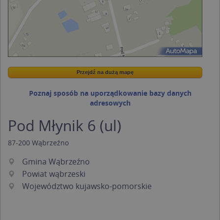
Przejdź na dużą mapę
Wstaw tę mapkę na swoją stronę
Przejdź na dużą mapę
Kreatorze map Targeo
Poznaj sposób na uporządkowanie bazy danych
adresowych
Pod Młynik 6 (ul)
87-200
Wąbrzeźno
Gmina Wąbrzeźno
Powiat wąbrzeski
Województwo kujawsko-pomorskie