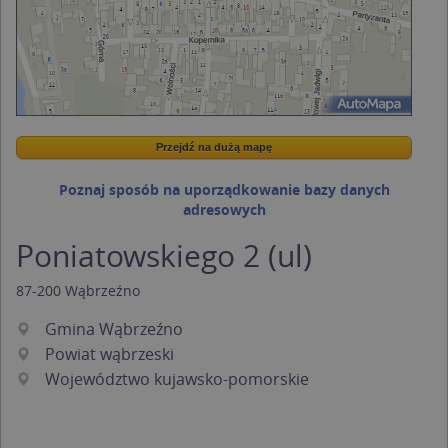
Przejdź na dużą mapę
Wstaw tę mapkę na swoją stronę
Przejdź na dużą mapę
Kreatorze map Targeo
Poznaj sposób na uporządkowanie bazy danych
adresowych
Poniatowskiego 2 (ul)
87-200
Wąbrzeźno
Gmina Wąbrzeźno
Powiat wąbrzeski
Województwo kujawsko-pomorskie