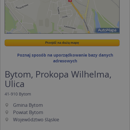
Przejdź na dużą mapę
Wstaw tę mapkę na swoją stronę
Przejdź na dużą mapę
Kreatorze map Targeo
Poznaj sposób na uporządkowanie bazy danych
adresowych
Bytom, Prokopa Wilhelma,
Ulica
41-910
Bytom
Gmina Bytom
Powiat Bytom
Województwo śląskie