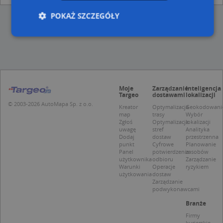
POKAŻ SZCZEGÓŁY
Niezbędne
Wydajność
Targetowanie
Funkcjonalność
Niesklasyfikowane
Moje
Zarządzanie
Inteligencja
Niezbędne pliki cookie umożliwiają korzystanie z
Targeo
dostawami
lokalizacji
podstawowych funkcji strony internetowej, takich
© 2003-2026 AutoMapa Sp. z o.o.
jak logowanie użytkownika i zarządzanie kontem.
Kreator
Optymalizacja
Geokodowani
Bez niezbędnych plików cookie nie można
map
trasy
Wybór
prawidłowo korzystać ze strony internetowej.
Zgłoś
Optymalizacja
lokalizacji
uwagę
stref
Analityka
Provider
/
Okres
Dodaj
dostaw
przestrzenna
Nazwa
Opi
Domena
przechowywania
punkt
Cyfrowe
Planowanie
Panel
potwierdzenie
zasobów
APPSESSID
.targeo.pl
Sesja
użytkownika
odbioru
Zarządzanie
Warunki
Operacje
ryzykiem
CookieScriptConsent
1 rok 1 miesiąc
Ten
CookieScript
użytkowania
dostaw
jes
.targeo.pl
Zarządzanie
prz
podwykonawcami
Coo
Scr
Branże
zap
pre
Firmy
dot
kurierskie