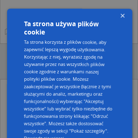
×
Ta strona używa plików
cookie
Ta strona korzysta z plików cookie, aby
zapewnić lepszą wygodę użytkowania.
Korzystając z niej, wyrażasz zgodę na
używanie przez nas wszystkich plików
cookie zgodnie z warunkami naszej
polityki plików cookie. Możesz
zaakceptować je wszystkie (łącznie z tymi
Punkty w pobliżu
służącymi do analiz, marketingu oraz
Sprzedaż Artykułów Przemysłowych Detaliczna, ul.
funkcjonalności) wybierając "Akceptuj
Franciszka Smółki 5 A/10, 41-902 Bytom
wszystkie" lub wybrać tylko niezbędne do
Barbara Woźniak - Działalność Gospodarcza,
funkcjonowania strony klikając "Odrzuć
Chorzowska 18, 41-910 Bytom
Parking, Cicha, 41-910 Bytom
wszystkie". Możesz także dostosować
Żabka, UL. CHORZOWSKA 27C/, 41-900 Bytom
swoje zgody w sekcji "Pokaż szczegóły".