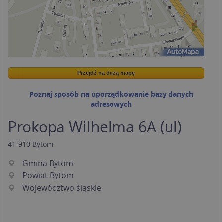
Przejdź na dużą mapę
Wstaw tę mapkę na swoją stronę
Przejdź na dużą mapę
Kreatorze map Targeo
Poznaj sposób na uporządkowanie bazy danych
adresowych
Prokopa Wilhelma 6A (ul)
41-910
Bytom
Gmina Bytom
Powiat Bytom
Województwo śląskie