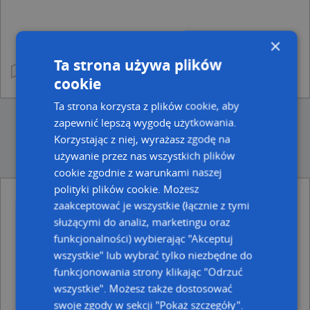
×
Ta strona używa plików
cookie
Ta strona korzysta z plików cookie, aby
zapewnić lepszą wygodę użytkowania.
Korzystając z niej, wyrażasz zgodę na
używanie przez nas wszystkich plików
cookie zgodnie z warunkami naszej
polityki plików cookie. Możesz
zaakceptować je wszystkie (łącznie z tymi
Ulice w pobliżu
służącymi do analiz, marketingu oraz
Bytom, Prokopa Wilhelma, Ulica (41-910)
funkcjonalności) wybierając "Akceptuj
Bytom, Głowackiego Bartosza, Ulica (41-910)
wszystkie" lub wybrać tylko niezbędne do
Bytom, Tuwima Juliana, Ulica (41-910)
funkcjonowania strony klikając "Odrzuć
Najbliższe obszary kodów pocztowych
wszystkie". Możesz także dostosować
swoje zgody w sekcji "Pokaż szczegóły".
Kod pocztowy 41-902