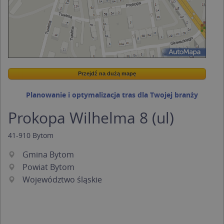
Przejdź na dużą mapę
Wstaw tę mapkę na swoją stronę
Przejdź na dużą mapę
Kreatorze map Targeo
Planowanie i optymalizacja tras dla Twojej branży
Prokopa Wilhelma 8 (ul)
41-910
Bytom
Gmina Bytom
Powiat Bytom
Województwo śląskie