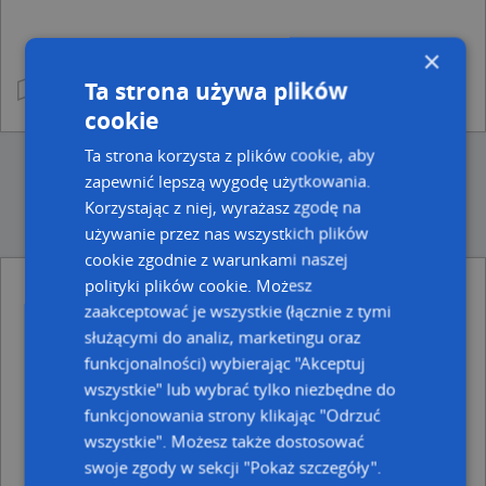
×
Ta strona używa plików
cookie
Ta strona korzysta z plików cookie, aby
zapewnić lepszą wygodę użytkowania.
Korzystając z niej, wyrażasz zgodę na
używanie przez nas wszystkich plików
cookie zgodnie z warunkami naszej
polityki plików cookie. Możesz
Ulice w pobliżu
zaakceptować je wszystkie (łącznie z tymi
służącymi do analiz, marketingu oraz
Bytom, Prokopa Wilhelma, Ulica (41-910)
funkcjonalności) wybierając "Akceptuj
Bytom, Głowackiego Bartosza, Ulica (41-910)
Bytom, Tuwima Juliana, Ulica (41-910)
wszystkie" lub wybrać tylko niezbędne do
funkcjonowania strony klikając "Odrzuć
Najbliższe obszary kodów pocztowych
wszystkie". Możesz także dostosować
Kod pocztowy 41-902
swoje zgody w sekcji "Pokaż szczegóły".
Kod pocztowy 41-910