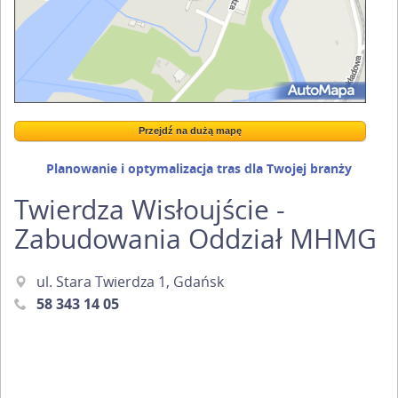
Przejdź na dużą mapę
Wstaw tę mapkę na swoją stronę
Przejdź na dużą mapę
Kreatorze map Targeo
Planowanie i optymalizacja tras dla Twojej branży
Twierdza Wisłoujście -
Zabudowania Oddział MHMG
ul. Stara Twierdza 1, Gdańsk
58 343 14 05