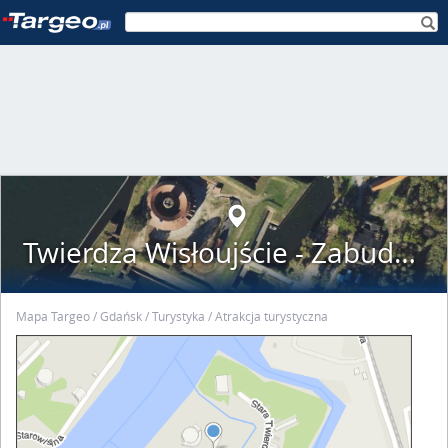
Twierdza Wisłoujście - Zabudowania Oddział MHMG
Mapa Targeo
Gdańsk
Turystyka
Atrakcja turystyczna