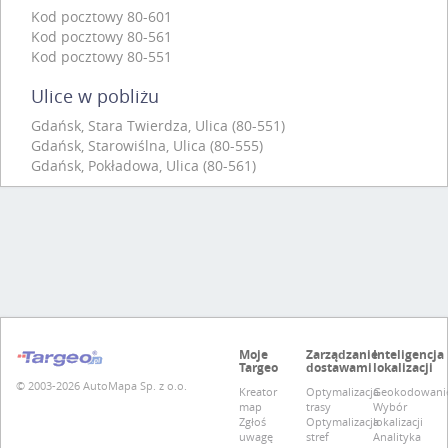
Kod pocztowy 80-601
Kod pocztowy 80-561
Kod pocztowy 80-551
Ulice w pobliżu
Gdańsk, Stara Twierdza, Ulica (80-551)
Gdańsk, Starowiślna, Ulica (80-555)
Gdańsk, Pokładowa, Ulica (80-561)
Moje
Zarządzanie
Inteligencja
Targeo
dostawami
lokalizacji
© 2003-2026 AutoMapa Sp. z o.o.
Kreator
Optymalizacja
Geokodowani
map
trasy
Wybór
Zgłoś
Optymalizacja
lokalizacji
uwagę
stref
Analityka