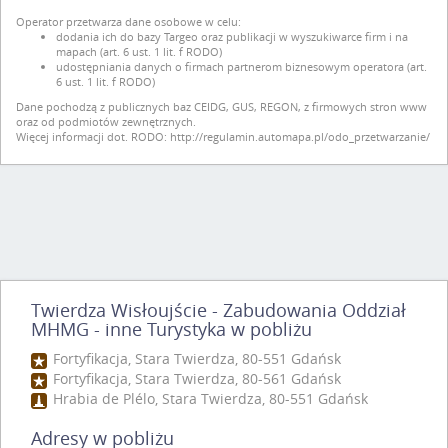
Operator przetwarza dane osobowe w celu:
dodania ich do bazy Targeo oraz publikacji w wyszukiwarce firm i na
mapach (art. 6 ust. 1 lit. f RODO)
udostępniania danych o firmach partnerom biznesowym operatora (art.
6 ust. 1 lit. f RODO)
Dane pochodzą z publicznych baz CEIDG, GUS, REGON, z firmowych stron www
oraz od podmiotów zewnętrznych.
Więcej informacji dot. RODO:
http://regulamin.automapa.pl/odo_przetwarzanie/
Twierdza Wisłoujście - Zabudowania Oddział
MHMG - inne Turystyka w pobliżu
Fortyfikacja, Stara Twierdza, 80-551 Gdańsk
Fortyfikacja, Stara Twierdza, 80-561 Gdańsk
Hrabia de Plélo, Stara Twierdza, 80-551 Gdańsk
Adresy w pobliżu