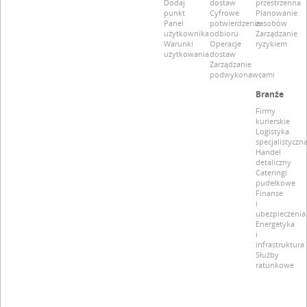
Dodaj
dostaw
przestrzenna
punkt
Cyfrowe
Planowanie
Panel
potwierdzenie
zasobów
użytkownika
odbioru
Zarządzanie
Warunki
Operacje
ryzykiem
użytkowania
dostaw
Zarządzanie
podwykonawcami
Branże
Firmy
kurierskie
Logistyka
specjalistyczn
Handel
detaliczny
Cateringi
pudełkowe
Finanse
i
ubezpieczenia
Energetyka
i
infrastruktura
Służby
ratunkowe