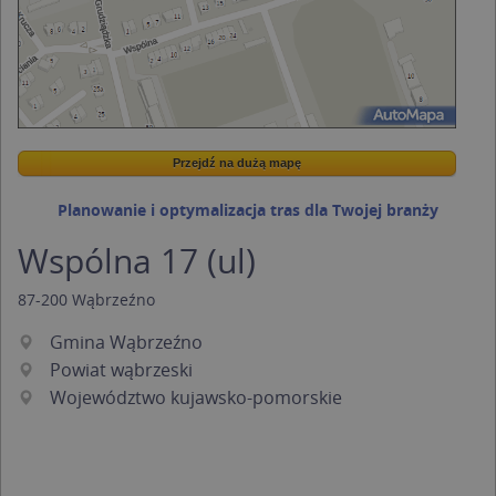
Przejdź na dużą mapę
Wstaw tę mapkę na swoją stronę
Przejdź na dużą mapę
Kreatorze map Targeo
Planowanie i optymalizacja tras dla Twojej branży
Wspólna 17 (ul)
87-200
Wąbrzeźno
Gmina Wąbrzeźno
Powiat wąbrzeski
Województwo kujawsko-pomorskie