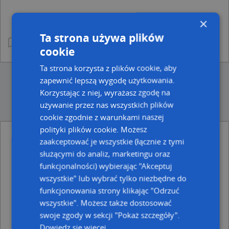
×
Ta strona używa plików
cookie
Ta strona korzysta z plików cookie, aby
zapewnić lepszą wygodę użytkowania.
Korzystając z niej, wyrażasz zgodę na
używanie przez nas wszystkich plików
cookie zgodnie z warunkami naszej
polityki plików cookie. Możesz
zaakceptować je wszystkie (łącznie z tymi
Ulice w pobliżu
służącymi do analiz, marketingu oraz
Wąbrzeźno, Wspólna, Ulica (87-200)
funkcjonalności) wybierając "Akceptuj
Wąbrzeźno, Kwiatowa, Ulica (87-200)
wszystkie" lub wybrać tylko niezbędne do
Wąbrzeźno, Piękna, Ulica (87-200)
funkcjonowania strony klikając "Odrzuć
Najbliższe obszary kodów pocztowych
wszystkie". Możesz także dostosować
swoje zgody w sekcji "Pokaż szczegóły".
Kod pocztowy 87-200
Dowiedz się więcej