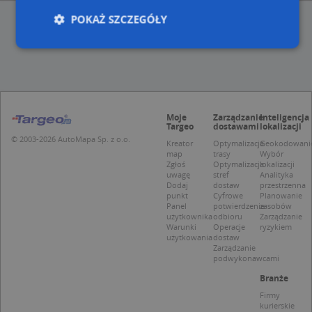
POKAŻ SZCZEGÓŁY
Niezbędne
Wydajność
Targetowanie
Funkcjonalność
Niesklasyfikowane
Moje
Zarządzanie
Inteligencja
Niezbędne pliki cookie umożliwiają korzystanie z
Targeo
dostawami
lokalizacji
podstawowych funkcji strony internetowej, takich
© 2003-2026 AutoMapa Sp. z o.o.
Kreator
Optymalizacja
Geokodowani
jak logowanie użytkownika i zarządzanie kontem.
map
trasy
Wybór
Bez niezbędnych plików cookie nie można
Zgłoś
Optymalizacja
lokalizacji
prawidłowo korzystać ze strony internetowej.
uwagę
stref
Analityka
Dodaj
dostaw
przestrzenna
Provider
/
Okres
Nazwa
Opi
punkt
Cyfrowe
Planowanie
Domena
przechowywania
Panel
potwierdzenie
zasobów
użytkownika
odbioru
Zarządzanie
APPSESSID
.targeo.pl
Sesja
Warunki
Operacje
ryzykiem
użytkowania
dostaw
CookieScriptConsent
1 rok 1 miesiąc
Ten
CookieScript
Zarządzanie
jes
.targeo.pl
podwykonawcami
prz
Coo
Branże
Scr
zap
Firmy
pre
kurierskie
dot