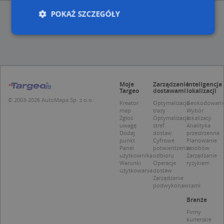
POKAŻ SZCZEGÓŁY
Niezbędne
Wydajność
Targetowanie
Funkcjonalność
Niesklasyfikowane
Moje
Zarządzanie
Inteligencja
Niezbędne pliki cookie umożliwiają korzystanie z
Targeo
dostawami
lokalizacji
podstawowych funkcji strony internetowej, takich
© 2003-2026 AutoMapa Sp. z o.o.
Kreator
Optymalizacja
Geokodowani
jak logowanie użytkownika i zarządzanie kontem.
map
trasy
Wybór
Bez niezbędnych plików cookie nie można
Zgłoś
Optymalizacja
lokalizacji
prawidłowo korzystać ze strony internetowej.
uwagę
stref
Analityka
Dodaj
dostaw
przestrzenna
Provider
/
Okres
Nazwa
Opi
punkt
Cyfrowe
Planowanie
Domena
przechowywania
Panel
potwierdzenie
zasobów
użytkownika
odbioru
Zarządzanie
APPSESSID
.targeo.pl
Sesja
Warunki
Operacje
ryzykiem
użytkowania
dostaw
CookieScriptConsent
1 rok 1 miesiąc
Ten
CookieScript
Zarządzanie
jes
.targeo.pl
podwykonawcami
prz
Coo
Branże
Scr
zap
Firmy
pre
kurierskie
dot