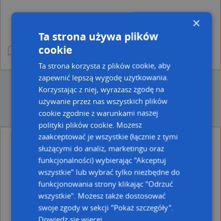
×
Ta strona używa plików
cookie
Ta strona korzysta z plików cookie, aby
zapewnić lepszą wygodę użytkowania.
Korzystając z niej, wyrażasz zgodę na
używanie przez nas wszystkich plików
cookie zgodnie z warunkami naszej
polityki plików cookie. Możesz
zaakceptować je wszystkie (łącznie z tymi
służącymi do analiz, marketingu oraz
Ulice w pobliżu
funkcjonalności) wybierając "Akceptuj
Wąbrzeźno, Gruszkowa, Ulica (87-200)
wszystkie" lub wybrać tylko niezbędne do
Wąbrzeźno, Wspólna, Ulica (87-200)
funkcjonowania strony klikając "Odrzuć
Wąbrzeźno, Cytrynowa, Ulica (87-200)
wszystkie". Możesz także dostosować
Najbliższe obszary kodów pocztowych
swoje zgody w sekcji "Pokaż szczegóły".
Dowiedz się więcej
Kod pocztowy 87-200