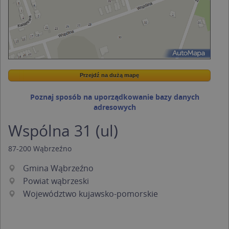
Przejdź na dużą mapę
Wstaw tę mapkę na swoją stronę
Przejdź na dużą mapę
Kreatorze map Targeo
Poznaj sposób na uporządkowanie bazy danych
adresowych
Wspólna 31 (ul)
87-200
Wąbrzeźno
Gmina Wąbrzeźno
Powiat wąbrzeski
Województwo kujawsko-pomorskie