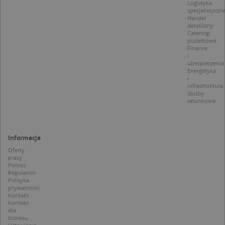
Logistyka
zg
specjalistyczn
uży
pli
Handel
to 
detaliczny
aby
Cateringi
coo
pudełkowe
Scr
Finanse
dzi
i
pop
ubezpieczenia
Energetyka
U
.targeo.pl
1 rok
i
infrastruktura
kloc
.www.targeo.pl
1 rok
Służby
ratunkowe
Informacje
Nazwa
Provider
/
Domena
Oferty
Provider
/
Okres
Nazwa
Opis
pracy
CrossDomainCookieScriptConsent_35
.crossdomain.cookie-
Domena
przechowywania
script.com
Pomoc
Regulamin
_ga_DEEKR6C5LV
.targeo.pl
1 rok 1 miesiąc
Ten plik 
Provider
/
Okres
Nazwa
Opis
Polityka
używany 
Domena
przechowywania
prywatności
Google A
do utrz
Kontakt
MUID
1 rok 3 tygodnie
Ten plik coo
Microsoft
stanu ses
Kontakt
jest
Corporation
dla
powszechni
.clarity.ms
_ga
1 rok 1 miesiąc
Ta nazwa
Google LLC
biznesu
używany prz
cookie je
.targeo.pl