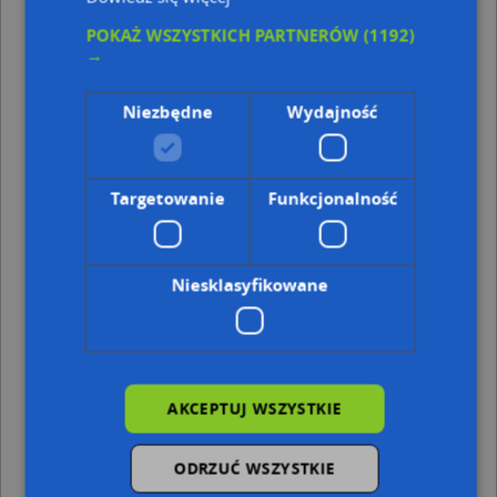
Kod pocztowy 43-600
POKAŻ WSZYSTKICH PARTNERÓW
(1192)
→
Punkty w pobliżu
Elżbieta Łuczak - Działalność Gospodarcza, ul.
Niezbędne
Wydajność
Grunwaldzka 53, 43-600 Jaworzno
Jumbo, Pocztowa 10, 43-600 Jaworzno
Modelab Bartosz Chuderski, Farna 4, 43-600 Jaworzno
Da Grasso, Farna 10, 43-600 Jaworzno
Targetowanie
Funkcjonalność
Adresy w pobliżu
Jaworzno, Zacisze 8A, Ulica (43-600)
(→ 21 m)
Niesklasyfikowane
Jaworzno, Zacisze 3, Ulica (43-600)
(→ 32 m)
Jaworzno, Zacisze 8, Ulica (43-600)
(→ 34 m)
Jaworzno, Zacisze 1, Ulica (43-600)
(→ 44 m)
Jaworzno, Zacisze 12, Ulica (43-600)
(→ 45 m)
Jaworzno, Zacisze 5, Ulica (43-600)
(→ 45 m)
Jaworzno, Zacisze 6, Ulica (43-600)
(→ 50 m)
AKCEPTUJ WSZYSTKIE
Jaworzno, Zacisze 7, Ulica (43-600)
(→ 66 m)
Jaworzno, Matejki Jana 4, Ulica (43-600)
(→ 130 m)
Jaworzno, Matejki Jana 4A, Ulica (43-600)
(→ 133 m)
ODRZUĆ WSZYSTKIE