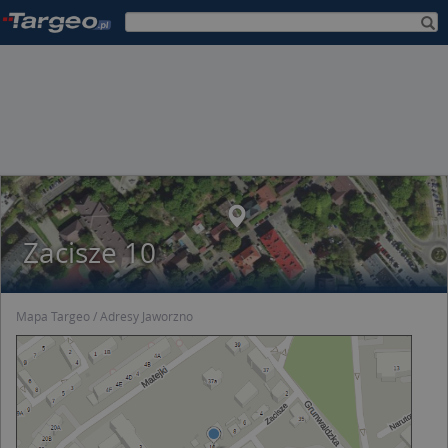
Zacisze 10
Mapa Targeo
Adresy Jaworzno