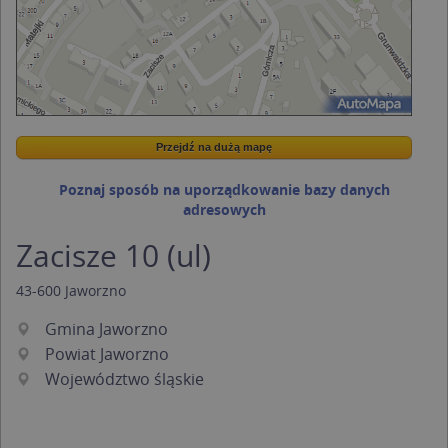
Przejdź na dużą mapę
Wstaw tę mapkę na swoją stronę
Przejdź na dużą mapę
Kreatorze map Targeo
Poznaj sposób na uporządkowanie bazy danych
adresowych
Zacisze 10 (ul)
43-600
Jaworzno
Gmina Jaworzno
Powiat Jaworzno
Województwo śląskie