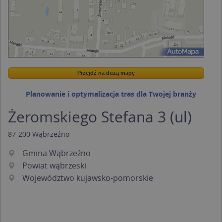
Przejdź na dużą mapę
Wstaw tę mapkę na swoją stronę
Przejdź na dużą mapę
Kreatorze map Targeo
Planowanie i optymalizacja tras dla Twojej branży
Żeromskiego Stefana 3 (ul)
87-200
Wąbrzeźno
Gmina Wąbrzeźno
Powiat wąbrzeski
Województwo kujawsko-pomorskie