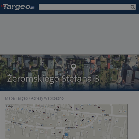
Żeromskiego Stefana 3
Mapa Targeo
Adresy Wąbrzeźno