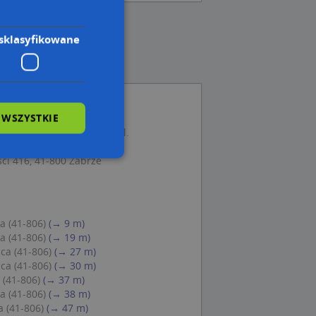
sklasyfikowane
 WSZYSTKIE
zak Andrzej Włoch Jan, ul.
ci 416, 41-800 Zabrze
wane
owanie użytkownika i
a (41-806)
(→ 9 m)
j.
a (41-806)
(→ 19 m)
ca (41-806)
(→ 27 m)
ca (41-806)
(→ 30 m)
 (41-806)
(→ 37 m)
a (41-806)
(→ 38 m)
 Cookie-Script.com
a (41-806)
(→ 47 m)
ch zgody