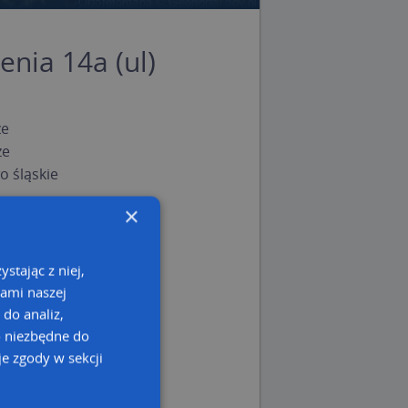
enia 14a (ul)
ze
ze
 śląskie
×
stając z niej,
kami naszej
 do analiz,
o niezbędne do
e zgody w sekcji