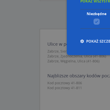
POKAŻ WSZYST
Niezbędne
POKAŻ SZCZ
Ulice w pobliżu
Zabrze, Sierakowskiego Józefa, Ulica (
Zabrze, Zjednoczenia, Ulica (41-806)
Zabrze, Węgielna, Ulica (41-806)
Nie
Niezbędne pliki cook
Najbliższe obszary kodów po
zarządzanie kontem. 
Kod pocztowy 41-806
Kod pocztowy 41-811
Nazwa
APPSESSID
CookieScriptConse