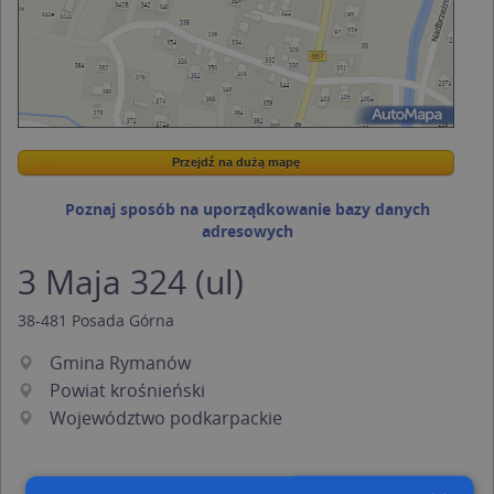
Przejdź na dużą mapę
Wstaw tę mapkę na swoją stronę
Przejdź na dużą mapę
Kreatorze map Targeo
Poznaj sposób na uporządkowanie bazy danych
adresowych
3 Maja 324 (ul)
38-481
Posada Górna
Gmina Rymanów
Powiat krośnieński
Województwo podkarpackie