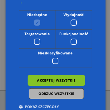
→
Kod pocztowy 38-481
Punkty w pobliżu
Niezbędne
Wydajność
Nad Taborem, 3 Maja 93, 38-481 Rymanów-Zdrój
Adresy w pobliżu
Targetowanie
Funkcjonalność
Posada Górna, 3 Maja 326, Ulica (38-481)
(→ 21 m)
Posada Górna, 3 Maja 336, Ulica (38-481)
(→ 47 m)
Posada Górna, 3 Maja 334, Ulica (38-481)
(→ 47 m)
Niesklasyfikowane
Posada Górna, 3 Maja 322, Ulica (38-481)
(→ 58 m)
Posada Górna, 3 Maja 322a, Ulica (38-481)
(→ 59 m)
Posada Górna, 3 Maja 314, Ulica (38-481)
(→ 68 m)
Posada Górna, 3 Maja 318, Ulica (38-481)
(→ 69 m)
Posada Górna, 3 Maja 332, Ulica (38-481)
(→ 77 m)
Posada Górna, 3 Maja 350, Ulica (38-481)
(→ 80 m)
AKCEPTUJ WSZYSTKIE
Posada Górna, 3 Maja 342A, Ulica (38-481)
(→ 124 m)
ODRZUĆ WSZYSTKIE
POKAŻ SZCZEGÓŁY