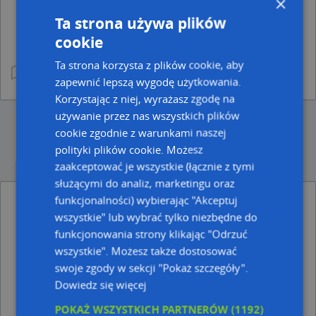
×
Ta strona używa plików
cookie
Ta strona korzysta z plików cookie, aby
zapewnić lepszą wygodę użytkowania.
Korzystając z niej, wyrażasz zgodę na
używanie przez nas wszystkich plików
cookie zgodnie z warunkami naszej
polityki plików cookie. Możesz
zaakceptować je wszystkie (łącznie z tymi
służącymi do analiz, marketingu oraz
funkcjonalności) wybierając "Akceptuj
Ulice w pobliżu
wszystkie" lub wybrać tylko niezbędne do
funkcjonowania strony klikając "Odrzuć
Rymanów-Zdrój, Nadbrzeżna, Ulica (38-481)
wszystkie". Możesz także dostosować
Rymanów-Zdrój, Dębowa, Ulica (38-481)
Rymanów-Zdrój, Ogrodowa, Ulica (38-481)
swoje zgody w sekcji "Pokaż szczegóły".
Dowiedz się więcej
Najbliższe obszary kodów pocztowych
POKAŻ WSZYSTKICH PARTNERÓW
(1192)
Kod pocztowy 38-480