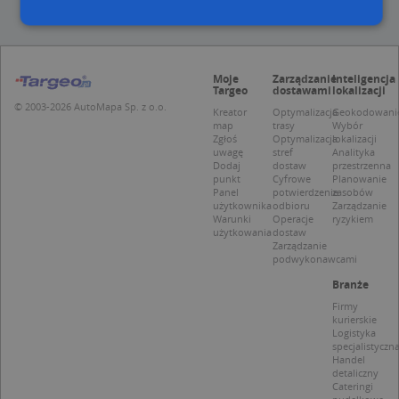
Niezbędne
Wydajność
Targetowanie
Moje
Zarządzanie
Inteligencja
Funkcjonalność
Niesklasyfikowane
Targeo
dostawami
lokalizacji
© 2003-2026 AutoMapa Sp. z o.o.
Kreator
Optymalizacja
Geokodowani
Niezbędne pliki cookie umożliwiają korzystanie z
map
trasy
Wybór
podstawowych funkcji strony internetowej, takich
Zgłoś
Optymalizacja
lokalizacji
jak logowanie użytkownika i zarządzanie kontem.
uwagę
stref
Analityka
Bez niezbędnych plików cookie nie można
Dodaj
dostaw
przestrzenna
prawidłowo korzystać ze strony internetowej.
punkt
Cyfrowe
Planowanie
Panel
potwierdzenie
zasobów
Provider
/
Okres
użytkownika
odbioru
Zarządzanie
Nazwa
Opi
Domena
przechowywania
Warunki
Operacje
ryzykiem
użytkowania
dostaw
APPSESSID
.targeo.pl
Sesja
Zarządzanie
podwykonawcami
CookieScriptConsent
1 rok 1 miesiąc
Ten
CookieScript
jes
.targeo.pl
Branże
prz
Firmy
Coo
Scr
kurierskie
zap
Logistyka
pre
specjalistyczn
dot
Handel
zg
detaliczny
uży
Cateringi
pli